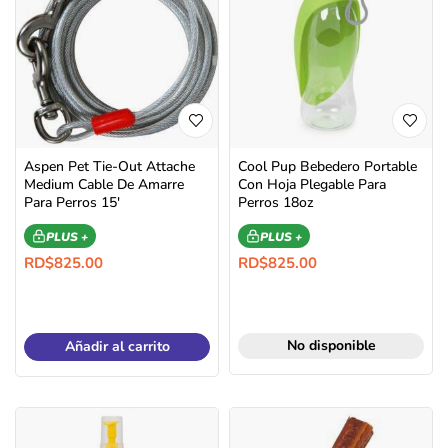
Aspen Pet Tie-Out Attache
Cool Pup Bebedero Portable
Medium Cable De Amarre
Con Hoja Plegable Para
Para Perros 15′
Perros 18oz
PLUS +
PLUS +
RD$
825.00
RD$
825.00
No disponible
Añadir al carrito