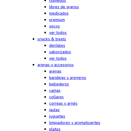
húmedos
libres de granos
medicados
premium
secos
ver todos
snacks & treats
dentales
saborizados
ver todos
arenas y accesorios
arenas
bandejas y areneros
bebederos
camas
collares
correas y arnés
jaulas
juguetes
limpiadores y aromatizantes
platos