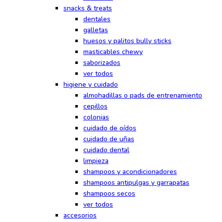
snacks & treats
dentales
galletas
huesos y palitos bully sticks
masticables chewy
saborizados
ver todos
higiene y cuidado
almohadillas o pads de entrenamiento
cepillos
colonias
cuidado de oídos
cuidado de uñas
cuidado dental
limpieza
shampoos y acondicionadores
shampoos antipulgas y garrapatas
shampoos secos
ver todos
accesorios