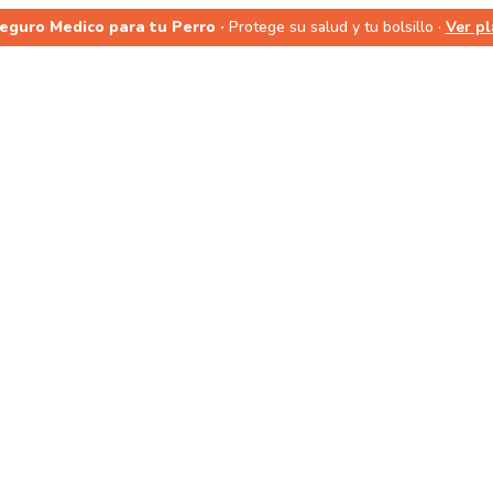
Seguro Medico para tu Perro ·
Protege su salud y tu bolsillo ·
Ver p