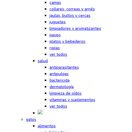
camas
collares, correas y arnés
jaulas, bultos y cercas
juguetes
limpiadores y aromatizantes
paseo
platos y bebederos
ropas
ver todos
salud
antiparasitantes
antipulgas
bactericida
dermatología
limpieza de oídos
vitaminas y suplementos
ver todos
gatos
alimentos