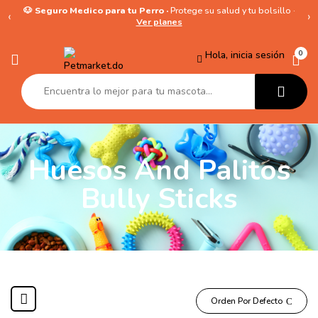
🐶 Seguro Medico para tu Perro ·
Protege su salud y tu bolsillo ·
‹
›
Ver planes
Hola, inicia sesión
0
Huesos And Palitos
Bully Sticks
Orden Por Defecto