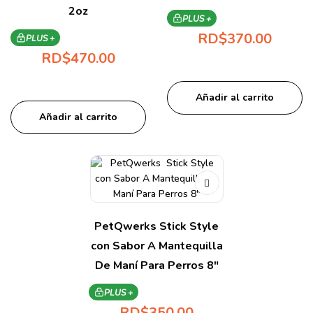
2oz
PLUS +
RD$
370.00
PLUS +
RD$
470.00
Añadir al carrito
Añadir al carrito
PetQwerks Stick Style
con Sabor A Mantequilla
De Maní Para Perros 8″
PLUS +
RD$
350.00