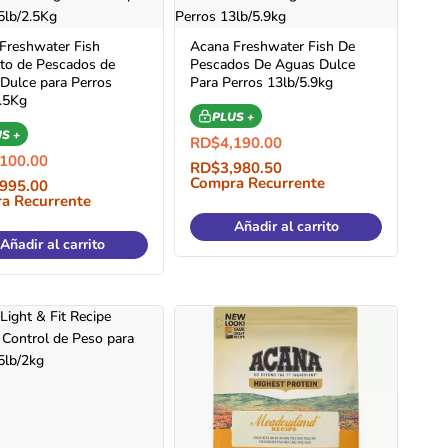
Freshwater Fish
Acana Freshwater Fish De
to de Pescados de
Pescados De Aguas Dulce
Dulce para Perros
Para Perros 13lb/5.9kg
2.5Kg
PLUS +
S +
RD$
4,190.00
,100.00
RD$
3,980.50
Compra Recurrente
,995.00
a Recurrente
Añadir al carrito
Añadir al carrito