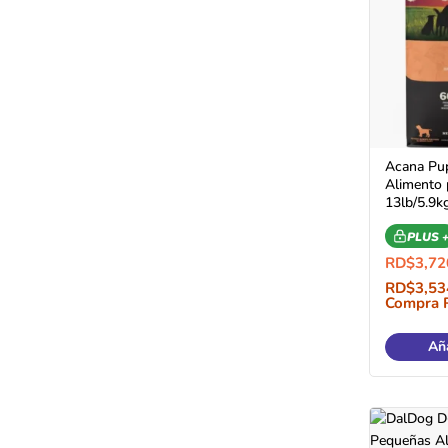
Acana Pup
Alimento 
13lb/5.9k
PLUS 
RD$
3,72
RD$
3,53
Compra 
Aña