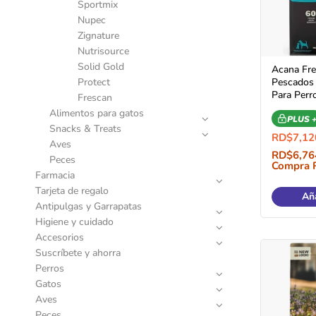
Sportmix
Nupec
Zignature
Nutrisource
Solid Gold
Acana Fre
Protect
Pescados
Para Perr
Frescan
Alimentos para gatos
PLUS 
Snacks & Treats
RD$
7,12
Aves
RD$
6,76
Peces
Compra 
Farmacia
Tarjeta de regalo
Aña
Antipulgas y Garrapatas
Higiene y cuidado
Accesorios
Suscríbete y ahorra
Perros
Gatos
Aves
Peces