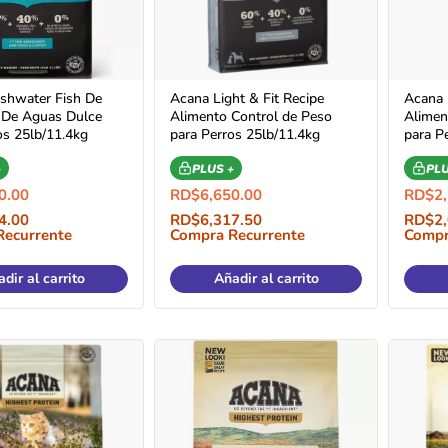
shwater Fish De
Acana Light & Fit Recipe
Acana 
 De Aguas Dulce
Alimento Control de Peso
Alimen
os 25lb/11.4kg
para Perros 25lb/11.4kg
para P
+
PLUS +
PLU
0.00
RD$
6,650.00
RD$
2
4.00
RD$
6,317.50
RD$
2
Recurrente
Compra Recurrente
Compr
dir al carrito
Añadir al carrito