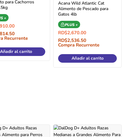
to para Cachorros
Acana Wild Atlantic Cat
2.5kg
Alimento de Pescado para
Gatos 4lb
S +
PLUS +
,910.00
RD$
2,670.00
,814.50
a Recurrente
RD$
2,536.50
Compra Recurrente
Añadir al carrito
Añadir al carrito