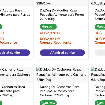
+ Adultos Raza
DalDog D+ Adultos Raza
DalDog
limento para Perros
Pequeña Alimento para Perros
Pequeñ
22lb/10kg
6.6lb/
+
PLUS +
PLU
00
RD$
2,970.00
RD$
1
50
RD$
2,821.50
RD$
9
Recurrente
Compra Recurrente
Compr
dir al carrito
Añadir al carrito
 Cachorros Raza
Daldog D+ Cachorros Raza
Daldog
limento para
Pequeña Alimento para
Pequeñ
2.2lb/1kg
Cachorro 22lb/10kg
Cachor
+
PLUS +
PLU