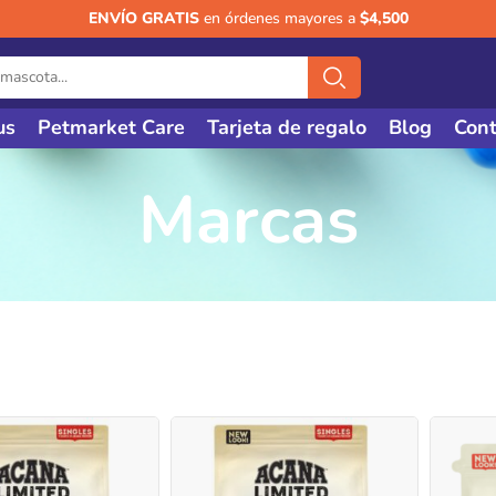
ENVÍO GRATIS
en órdenes mayores a
$4,500
us
Petmarket Care
Tarjeta de regalo
Blog
Cont
Marcas