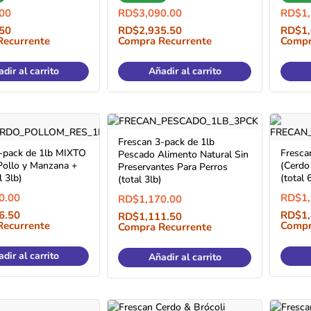
00
RD$
3,090.00
RD$
1
50
RD$
2,935.50
RD$
1
Recurrente
Compra Recurrente
Compr
dir al carrito
Añadir al carrito
Frescan 3-pack de 1lb
-pack de 1lb MIXTO
Fresca
Pescado Alimento Natural Sin
Pollo y Manzana +
(Cerdo
Preservantes Para Perros
l 3lb)
(total 
(total 3lb)
0.00
RD$
1
RD$
1,170.00
6.50
RD$
1
RD$
1,111.50
Recurrente
Compr
Compra Recurrente
dir al carrito
Añadir al carrito