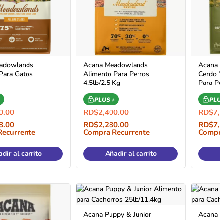
adowlands
Acana Meadowlands
Acana 
Para Gatos
Alimento Para Perros
Cerdo 
4.5lb/2.5 Kg
Para P
+
PLUS +
PLU
0.00
RD$
2,400.00
RD$
7
8.00
RD$
2,280.00
RD$
7
Recurrente
Compra Recurrente
Compr
dir al carrito
Añadir al carrito
Acana Puppy & Junior
Acana 