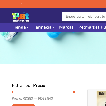
‹
Tienda
Farmacia
Marcas
Petmarket Pl
Filtrar por Precio
Precio:
RD$80
—
RD$9,840