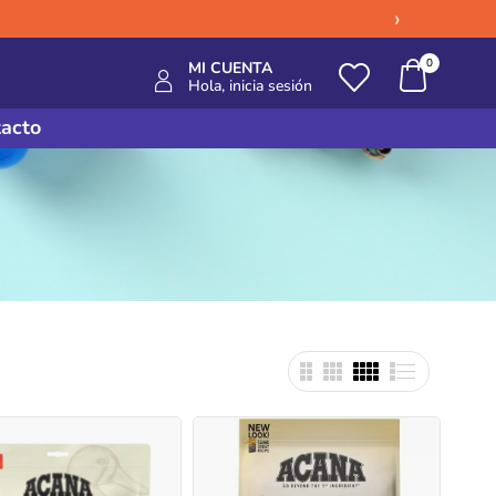
›
0
MI CUENTA
Hola, inicia sesión
acto