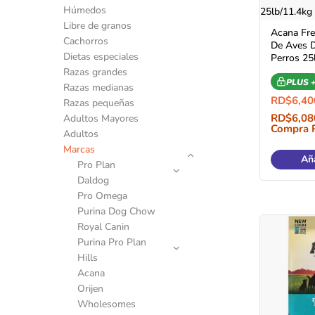
Húmedos
Libre de granos
Acana Fre
Cachorros
De Aves D
Dietas especiales
Perros 25
Razas grandes
PLUS 
Razas medianas
RD$
6,40
Razas pequeñas
RD$
6,08
Adultos Mayores
Compra 
Adultos
Marcas
Aña
Pro Plan
Daldog
Pro Omega
Purina Dog Chow
Royal Canin
Purina Pro Plan
Hills
Acana
Orijen
Wholesomes