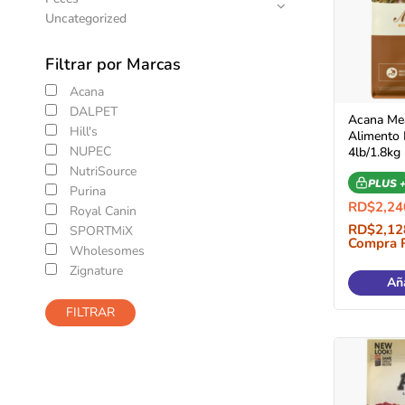
Uncategorized
Filtrar por Marcas
Acana
DALPET
Acana Me
Hill's
Alimento 
NUPEC
4lb/1.8kg
NutriSource
PLUS 
Purina
RD$
2,24
Royal Canin
RD$
2,12
SPORTMiX
Compra 
Wholesomes
Zignature
Aña
FILTRAR