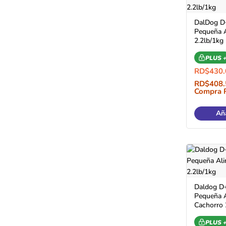
DalDog D
Pequeña A
2.2lb/1kg
PLUS 
RD$
430.
RD$
408.
Compra 
Aña
Daldog D+
Pequeña A
Cachorro 
PLUS 