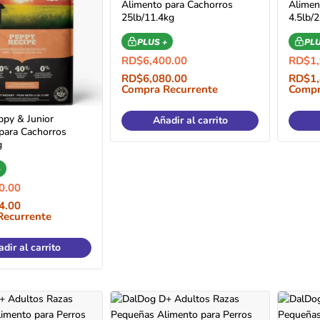
Alimento para Cachorros
Alimen
25lb/11.4kg
4.5lb/
PLUS +
PLU
RD$
6,400.00
RD$
1
RD$
6,080.00
RD$
1
Compra Recurrente
Compr
py & Junior
Añadir al carrito
para Cachorros
g
+
0.00
4.00
Recurrente
dir al carrito