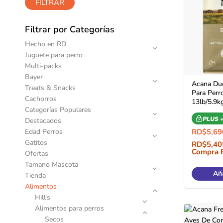
FILTRAR
Filtrar por Categorías
Hecho en RD
Juguete para perro
Multi-packs
Bayer
Acana Duc
Treats & Snacks
Para Perr
Cachorros
13lb/5.9k
Categorías Populares
PLUS 
Destacados
Edad Perros
RD$
5,69
Gatitos
RD$
5,40
Compra 
Ofertas
Tamano Mascota
Aña
Tienda
Alimentos
Hill's
Alimentos para perros
Secos