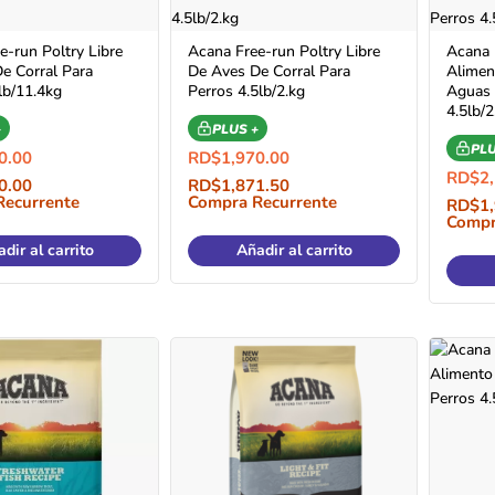
e-run Poltry Libre
Acana Free-run Poltry Libre
Acana 
e Corral Para
De Aves De Corral Para
Alimen
lb/11.4kg
Perros 4.5lb/2.kg
Aguas 
4.5lb/
+
PLUS +
PLU
0.00
RD$
1,970.00
RD$
2
0.00
RD$
1,871.50
Recurrente
Compra Recurrente
RD$
1
Compr
dir al carrito
Añadir al carrito