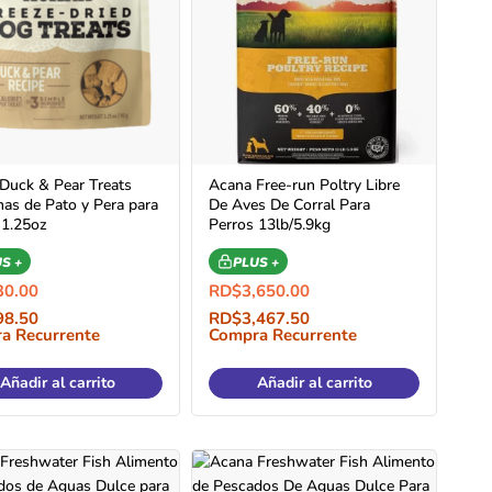
Duck & Pear Treats
Acana Free-run Poltry Libre
nas de Pato y Pera para
De Aves De Corral Para
 1.25oz
Perros 13lb/5.9kg
S +
PLUS +
30.00
RD$
3,650.00
98.50
RD$
3,467.50
a Recurrente
Compra Recurrente
Añadir al carrito
Añadir al carrito