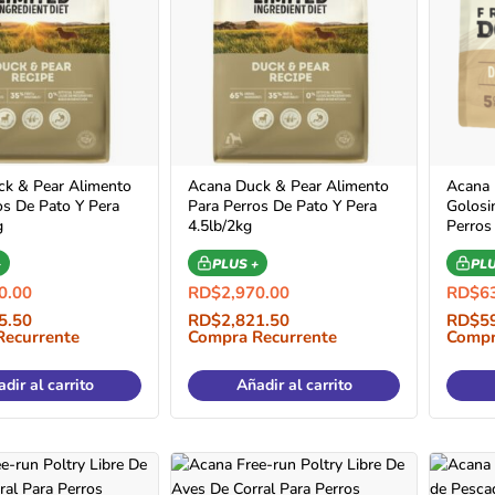
k & Pear Alimento
Acana Duck & Pear Alimento
Acana 
os De Pato Y Pera
Para Perros De Pato Y Pera
Golosi
g
4.5lb/2kg
Perros
+
PLUS +
PLU
0.00
RD$
2,970.00
RD$
6
5.50
RD$
2,821.50
RD$
5
Recurrente
Compra Recurrente
Compr
dir al carrito
Añadir al carrito