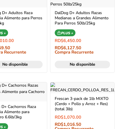
 D+ Adultos Raza
DalDog D+ Adultos Razas
a Alimento para Perros
Medianas a Grandes Alimento
3kg
Para Perros 50lb/25kg
S +
PLUS +
,010.00
RD$
6,450.00
59.50
RD$
6,127.50
a Recurrente
Compra Recurrente
No disponible
No disponible
Frescan 3-pack de 1lb MIXTO
(Cerdo + Pollo y Arroz + Res)
 D+ Cachorros Raza
(total 3lb)
a Alimento para
ro 6.6lb/3kg
RD$
1,070.00
RD$
1,016.50
S +
Compra Recurrente