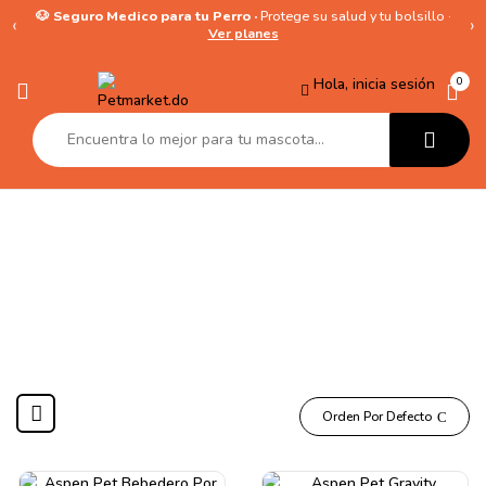
🐶 Seguro Medico para tu Perro ·
Protege su salud y tu bolsillo ·
‹
›
Ver planes
Hola, inicia sesión
0
Bebederos
Orden Por Defecto