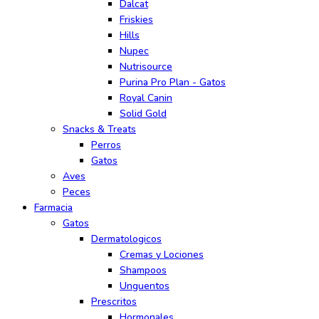
Dalcat
Friskies
Hills
Nupec
Nutrisource
Purina Pro Plan - Gatos
Royal Canin
Solid Gold
Snacks & Treats
Perros
Gatos
Aves
Peces
Farmacia
Gatos
Dermatologicos
Cremas y Lociones
Shampoos
Unguentos
Prescritos
Hormonales