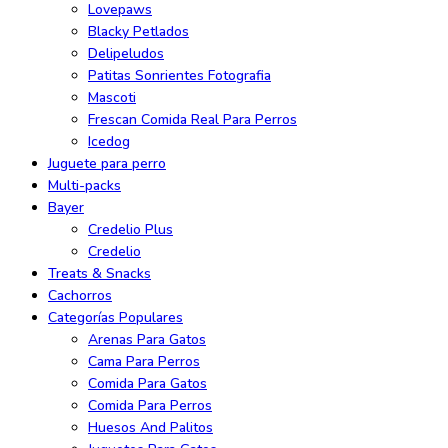
Lovepaws
Blacky Petlados
Delipeludos
Patitas Sonrientes Fotografia
Mascoti
Frescan Comida Real Para Perros
Icedog
Juguete para perro
Multi-packs
Bayer
Credelio Plus
Credelio
Treats & Snacks
Cachorros
Categorías Populares
Arenas Para Gatos
Cama Para Perros
Comida Para Gatos
Comida Para Perros
Huesos And Palitos