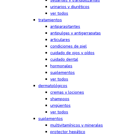
sedantes y tranquilizantes
urinarios y diuréticos
ver todos
tratamientos
antiparasitantes
antipulgas y antigarrapatas
articulares
condiciones de piel
cuidado de ojos y oídos
cuidado dental
hormonales
suplementos
ver todos
dermatológicos
cremas y lociones
shampoos
ungüentos
ver todos
suplementos
multivitamínicos y minerales
protector hepático