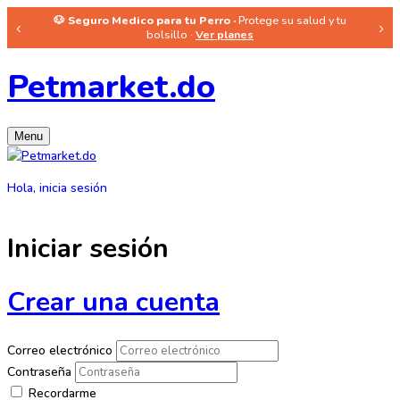
🐶 Seguro Medico para tu Perro ·
Protege su salud y tu
‹
›
bolsillo ·
Ver planes
Petmarket.do
Menu
Hola, inicia sesión
Iniciar sesión
Crear una cuenta
Correo electrónico
Contraseña
Recordarme