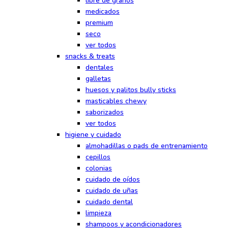
libre de granos
medicados
premium
seco
ver todos
snacks & treats
dentales
galletas
huesos y palitos bully sticks
masticables chewy
saborizados
ver todos
higiene y cuidado
almohadillas o pads de entrenamiento
cepillos
colonias
cuidado de oídos
cuidado de uñas
cuidado dental
limpieza
shampoos y acondicionadores