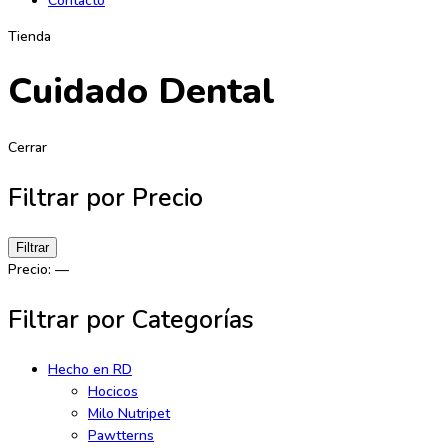
Contacto
Tienda
Cuidado Dental
Cerrar
Filtrar por Precio
Precio
Precio
Filtrar
mínimo
máximo
Precio:
—
Filtrar por Categorías
Hecho en RD
Hocicos
Milo Nutripet
Pawtterns