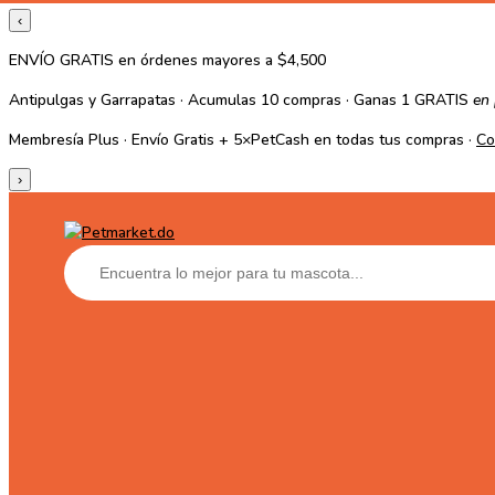
‹
ENVÍO GRATIS
en órdenes mayores a
$4,500
Antipulgas y Garrapatas · Acumulas
10
compras · Ganas
1 GRATIS
en
Membresía Plus
· Envío Gratis +
5×PetCash
en todas tus compras ·
Co
›