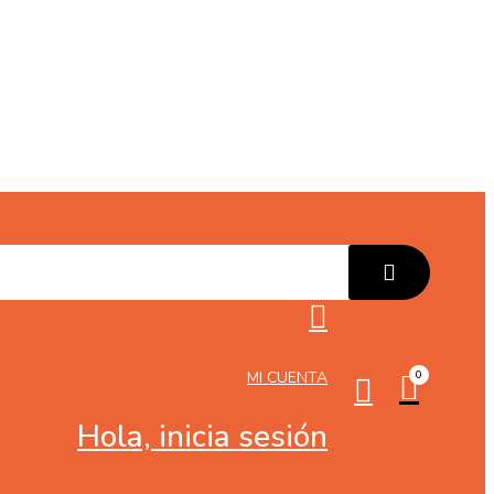
MI CUENTA
0
Hola, inicia sesión