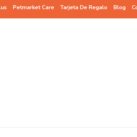
lus
Petmarket Care
Tarjeta De Regalo
Blog
C
Alimentos