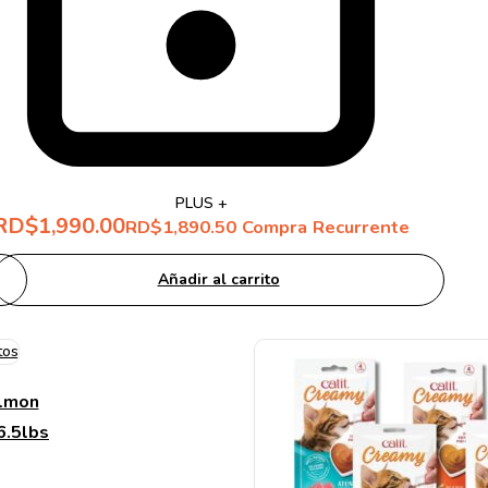
PLUS +
RD$
1,990.00
RD$
1,890.50
Compra Recurrente
Añadir al carrito
almon
6.5lbs