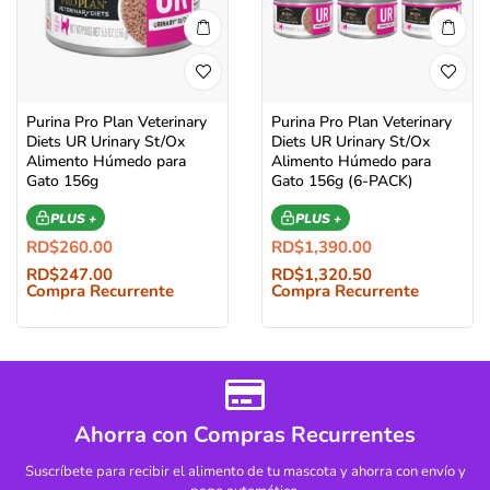
Purina Pro Plan Veterinary
Purina Pro Plan Veterinary
Diets UR Urinary St/Ox
Diets UR Urinary St/Ox
Alimento Húmedo para
Alimento Húmedo para
Gato 156g
Gato 156g (6-PACK)
PLUS +
PLUS +
RD$
260.00
RD$
1,390.00
RD$
247.00
RD$
1,320.50
Compra Recurrente
Compra Recurrente
Ahorra con Compras Recurrentes
Suscríbete para recibir el alimento de tu mascota y ahorra con envío y