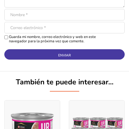
Guarda mi nombre, correo electrónico y web en este
navegador para la próxima vez que comente.
Descubre Boxiecat:
La arena favorita de tu
gato!
Pruébala hoy con un
20%
de descuento al usar el código
También te puede interesar...
BOXIE1RA
!
Conoce más!