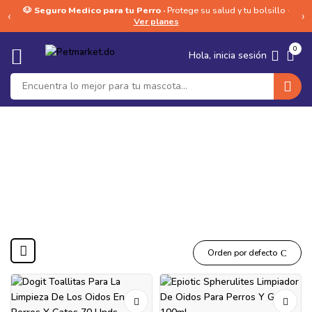
🐶 Seguro Medico para tu Perro ·
Protege su salud y tu bolsillo ·
‹
›
Ver planes
0
Hola, inicia sesión
Limpieza de Oidos
Orden por defecto