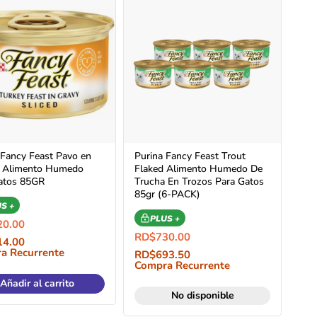
 Fancy Feast Pavo en
Purina Fancy Feast Trout
s Alimento Humedo
Flaked Alimento Humedo De
atos 85GR
Trucha En Trozos Para Gatos
85gr (6-PACK)
S +
PLUS +
20.00
RD$
730.00
14.00
a Recurrente
RD$
693.50
Compra Recurrente
Añadir al carrito
No disponible