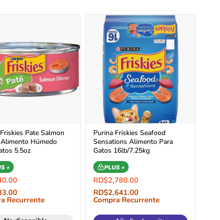
 Friskies Pate Salmon
Purina Friskies Seafood
 Alimento Húmedo
Sensations Alimento Para
atos 5.5oz
Gatos 16lb/7.25kg
S +
PLUS +
40.00
RD$
2,780.00
33.00
RD$
2,641.00
a Recurrente
Compra Recurrente