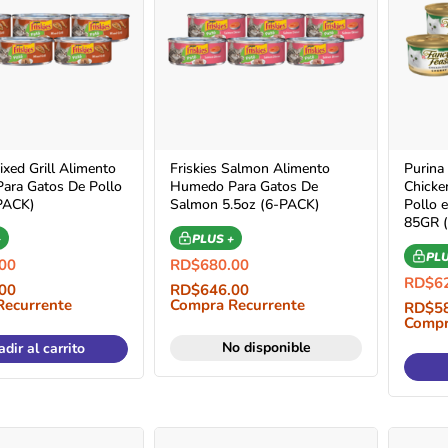
ixed Grill Alimento
Friskies Salmon Alimento
Purina
ara Gatos De Pollo
Humedo Para Gatos De
Chicke
PACK)
Salmon 5.5oz (6-PACK)
Pollo 
85GR 
+
PLUS +
PLU
00
RD$
680.00
RD$
6
00
RD$
646.00
Recurrente
Compra Recurrente
RD$
5
Compr
No disponible
dir al carrito