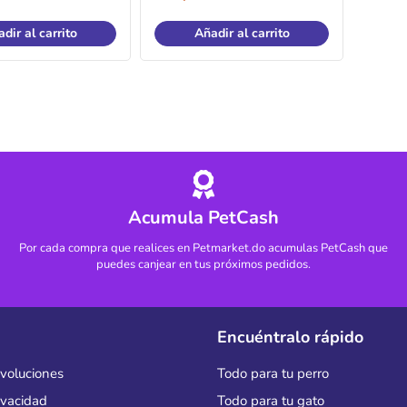
dir al carrito
Añadir al carrito
Acumula PetCash
Por cada compra que realices en Petmarket.do acumulas PetCash que
puedes canjear en tus próximos pedidos.
Encuéntralo rápido
evoluciones
Todo para tu perro
rivacidad
Todo para tu gato