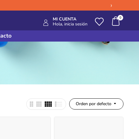
›
0
MI CUENTA
Hola, inicia sesión
acto
Orden por defecto