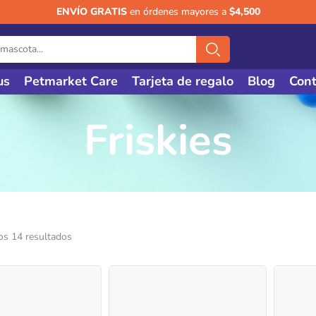
ENVÍO GRATIS
en órdenes mayores a
$4,500
us
Petmarket Care
Tarjeta de regalo
Blog
Cont
Friskies
os 14 resultados