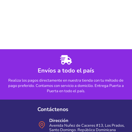
Envíos a todo el país
Realiza los pagos directamente en nuestra tienda con tu método de
pago preferido. Contamos con servicio a domicilio. Entrega Puerta a
Puerta en todo el país.
Contáctenos
Dirección
Avenida Nuñez de Caceres #13, Los Prados,
Santo Domingo. República Dominicana