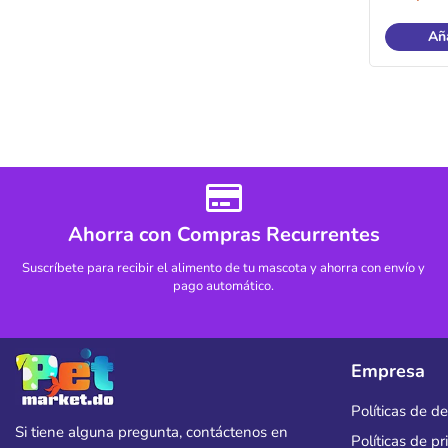
Aña
Ahorra con Compras Recurrentes
Suscríbete para recibir el alimento de tu mascota y ahorra con envío y
pago automático.
Empresa
Políticas de d
Si tiene alguna pregunta, contáctenos en
Políticas de p