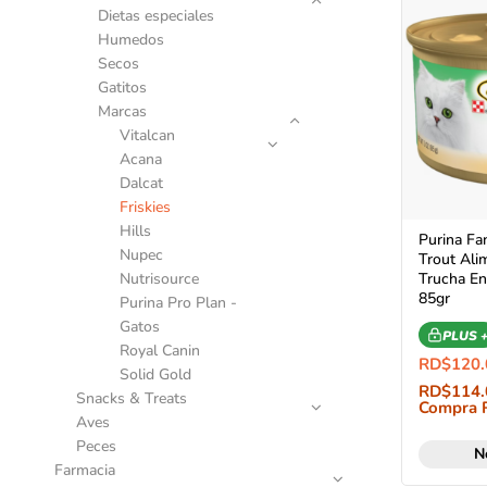
Dietas especiales
Humedos
Secos
Gatitos
Marcas
Vitalcan
Acana
Dalcat
Friskies
Hills
Purina Fa
Nupec
Trout Al
Nutrisource
Trucha En
85gr
Purina Pro Plan -
Gatos
PLUS 
Royal Canin
RD$
120.
Solid Gold
RD$
114.
Snacks & Treats
Compra 
Aves
Peces
N
Farmacia