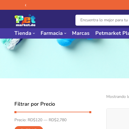
‹
Tienda
Farmacia
Marcas
Petmarket Pl
Mostrando l
Filtrar por Precio
Precio:
RD$120
—
RD$2,780