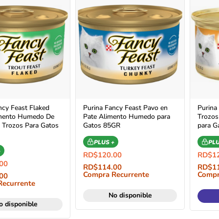
ncy Feast Flaked
Purina Fancy Feast Pavo en
Purina
imento Humedo De
Pate Alimento Humedo para
Trozo
 Trozos Para Gatos
Gatos 85GR
para G
PLUS +
PLU
+
RD$
120.00
RD$
1
00
RD$
114.00
RD$
1
Compra Recurrente
Compr
00
Recurrente
No disponible
o disponible