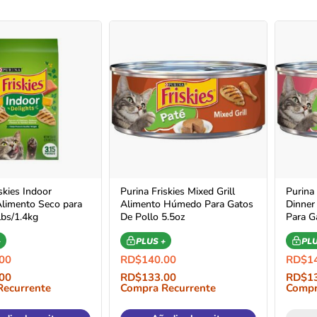
skies Indoor
Purina Friskies Mixed Grill
Purina
Alimento Seco para
Alimento Húmedo Para Gatos
Dinner
lbs/1.4kg
De Pollo 5.5oz
Para G
+
PLUS +
PLU
00
RD$
140.00
RD$
1
00
RD$
133.00
RD$
1
Recurrente
Compra Recurrente
Compr