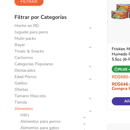
FILTRAR
Filtrar por Categorías
Hecho en RD
Juguete para perro
Multi-packs
Bayer
Friskies M
Treats & Snacks
Humedo P
Cachorros
5.5oz (6-
Categorías Populares
PLUS 
Destacados
Edad Perros
RD$
680.
Gatitos
RD$
646.
Compra 
Ofertas
Tamano Mascota
Aña
Tienda
Alimentos
Hill's
Alimentos para perros
Alimentos para gatos