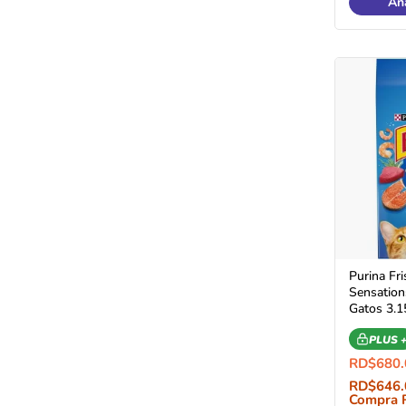
Aña
Purina Fr
Sensation
Gatos 3.1
PLUS 
RD$
680.
RD$
646.
Compra 