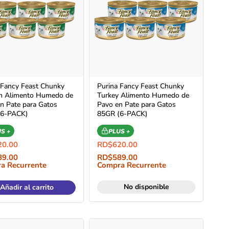
 Fancy Feast Chunky
Purina Fancy Feast Chunky
n Alimento Humedo de
Turkey Alimento Humedo de
en Pate para Gatos
Pavo en Pate para Gatos
(6-PACK)
85GR (6-PACK)
S +
PLUS +
20.00
RD$
620.00
89.00
RD$
589.00
a Recurrente
Compra Recurrente
No disponible
Añadir al carrito