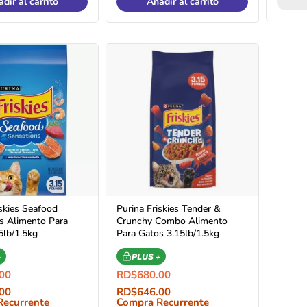
dir al carrito
Añadir al carrito
iskies Seafood
Purina Friskies Tender &
s Alimento Para
Crunchy Combo Alimento
5lb/1.5kg
Para Gatos 3.15lb/1.5kg
+
PLUS +
00
RD$
680.00
00
RD$
646.00
Recurrente
Compra Recurrente