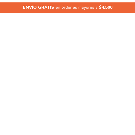
y Garrapatas · Acumulas
10
compras · Ganas
1 GRATIS
en productos s