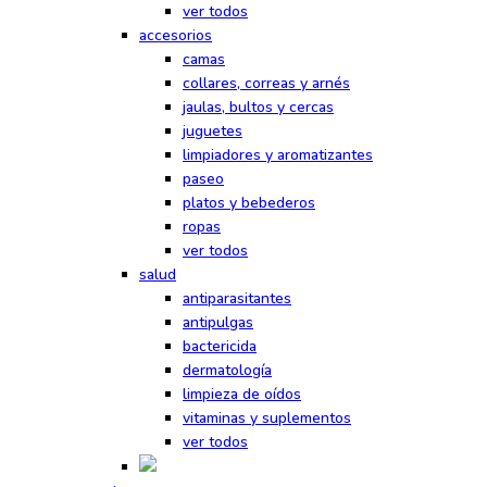
ver todos
accesorios
camas
collares, correas y arnés
jaulas, bultos y cercas
juguetes
limpiadores y aromatizantes
paseo
platos y bebederos
ropas
ver todos
salud
antiparasitantes
antipulgas
bactericida
dermatología
limpieza de oídos
vitaminas y suplementos
ver todos