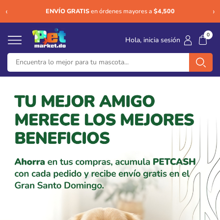
Ver
An
‹
›
ENVÍO GRATIS
en órdenes mayores a
$4,500
0
Hola, inicia sesión