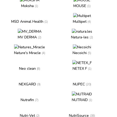
Moksha
MOUSE
(1)
(1)
MSD Animal Health
Multipet
(1)
(4)
MV DERMA
Natura-les
(2)
(2)
Nature's Miracle
Necoichi
(4)
(5)
Neo clean
NETEX F
(8)
(1)
NEXGARD
NUPEC
(9)
(20)
Nutrafin
NUTRAID
(7)
(1)
Nutri-Vet
NutriSource
(2)
(38)