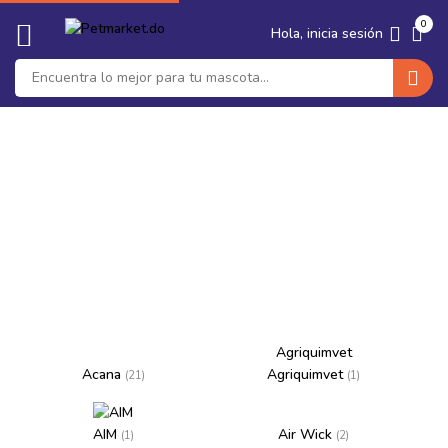
🐶 Seguro Medico para tu Perro ·
Protege su salud y tu bolsillo ·
‹
›
0
Ver planes
Hola, inicia sesión
Marcas
Agriquimvet
Acana
Agriquimvet
(21)
(1)
AIM
Air Wick
(1)
(2)