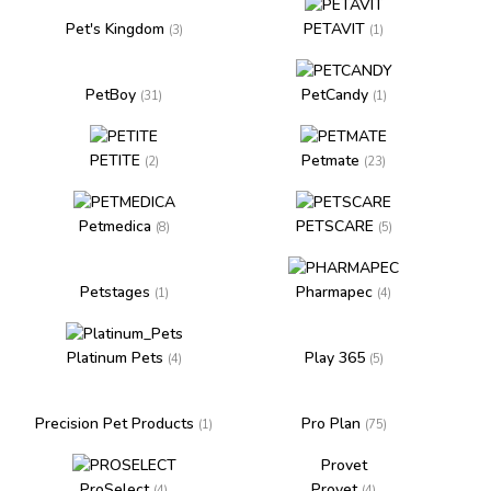
Pet's Kingdom
PETAVIT
(3)
(1)
PetBoy
PetCandy
(31)
(1)
PETITE
Petmate
(2)
(23)
Petmedica
PETSCARE
(8)
(5)
Petstages
Pharmapec
(1)
(4)
Platinum Pets
Play 365
(4)
(5)
Precision Pet Products
Pro Plan
(1)
(75)
Provet
ProSelect
Provet
(4)
(4)