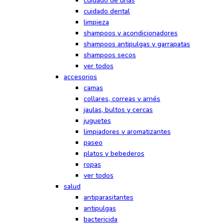
cuidado de uñas
cuidado dental
limpieza
shampoos y acondicionadores
shampoos antipulgas y garrapatas
shampoos secos
ver todos
accesorios
camas
collares, correas y arnés
jaulas, bultos y cercas
juguetes
limpiadores y aromatizantes
paseo
platos y bebederos
ropas
ver todos
salud
antiparasitantes
antipulgas
bactericida