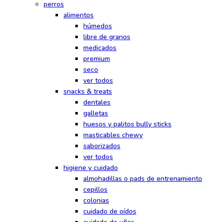
perros
alimentos
húmedos
libre de granos
medicados
premium
seco
ver todos
snacks & treats
dentales
galletas
huesos y palitos bully sticks
masticables chewy
saborizados
ver todos
higiene y cuidado
almohadillas o pads de entrenamiento
cepillos
colonias
cuidado de oídos