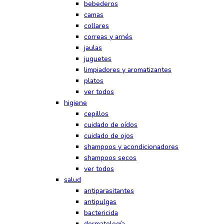
bebederos
camas
collares
correas y arnés
jaulas
juguetes
limpiadores y aromatizantes
platos
ver todos
higiene
cepillos
cuidado de oídos
cuidado de ojos
shampoos y acondicionadores
shampoos secos
ver todos
salud
antiparasitantes
antipulgas
bactericida
dermatología