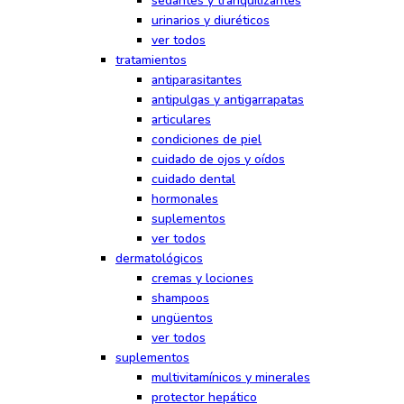
sedantes y tranquilizantes
urinarios y diuréticos
ver todos
tratamientos
antiparasitantes
antipulgas y antigarrapatas
articulares
condiciones de piel
cuidado de ojos y oídos
cuidado dental
hormonales
suplementos
ver todos
dermatológicos
cremas y lociones
shampoos
ungüentos
ver todos
suplementos
multivitamínicos y minerales
protector hepático