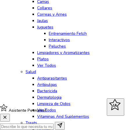
Camas
Collares
Correas y Arnes
Jaulas
Juguetes
Entrenamiento Fetch
Interactivos
Peluches
Limpiadores y Aromatizantes
Platos
Ver Todos
Salud
Antiparasitantes
Antipulgas
Bactericida
Dermatologia
Limpieza de Oidos
IA
IA
Ver Todos
Asistente Petmarket
Vitaminas And Suplementos
Treats
Dentales