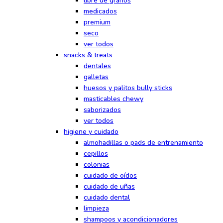
libre de granos
medicados
premium
seco
ver todos
snacks & treats
dentales
galletas
huesos y palitos bully sticks
masticables chewy
saborizados
ver todos
higiene y cuidado
almohadillas o pads de entrenamiento
cepillos
colonias
cuidado de oídos
cuidado de uñas
cuidado dental
limpieza
shampoos y acondicionadores