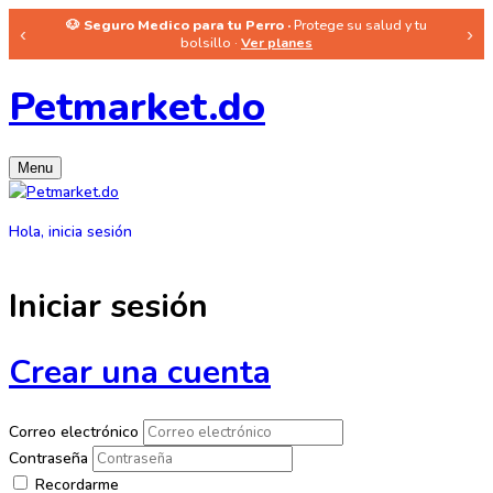
🐶 Seguro Medico para tu Perro ·
Protege su salud y tu
‹
›
bolsillo ·
Ver planes
Petmarket.do
Menu
Hola, inicia sesión
Iniciar sesión
Crear una cuenta
Correo electrónico
Contraseña
Recordarme