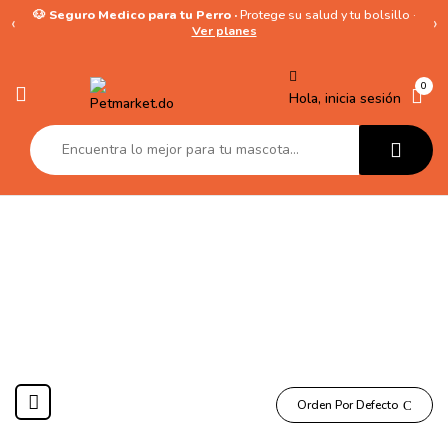
🐶 Seguro Medico para tu Perro ·
Protege su salud y tu bolsillo ·
‹
›
Ver planes
0
Hola, inicia sesión
Dentales
Orden Por Defecto