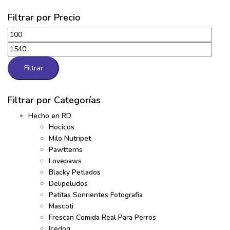
Filtrar por Precio
Precio
Precio
mínimo
máximo
Filtrar
Filtrar por Categorías
Hecho en RD
Hocicos
Milo Nutripet
Pawtterns
Lovepaws
Blacky Petlados
Delipeludos
Patitas Sonrientes Fotografia
Mascoti
Frescan Comida Real Para Perros
Icedog