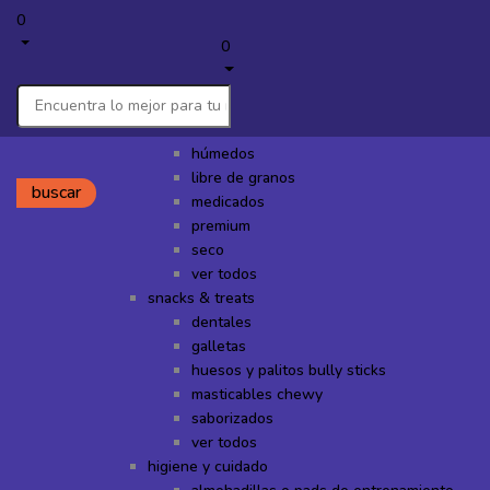
0
0
Tienda
perros
alimentos
húmedos
libre de granos
buscar
medicados
premium
seco
ver todos
snacks & treats
dentales
galletas
huesos y palitos bully sticks
masticables chewy
saborizados
ver todos
higiene y cuidado