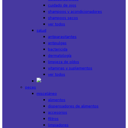
cuidado de ojos
shampoos y acondicionadores
shampoos secos
ver todos
salud
antiparasitantes
antipulgas
bactericida
dermatología
limpieza de oídos
vitaminas y suplementos
ver todos
peces
misceláneo
alimentos
dispensadores de alimentos
accesorios
filtros
limpiadores