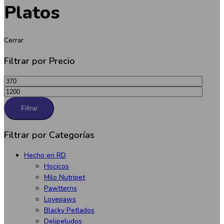
Platos
Cerrar
Filtrar por Precio
Precio
Precio
mínimo
máximo
Filtrar
Filtrar por Categorías
Hecho en RD
Hocicos
Milo Nutripet
Pawtterns
Lovepaws
Blacky Petlados
Delipeludos