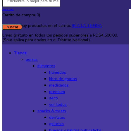
0
Cerrar
Carrito de compra(0)
No hay productos en el carrito.
IR A LA TIENDA
buscar
Envío gratuito en todos los
pedidos superiores a RD$4,500.00.
(Solo aplica para envíos en el Distrito Nacional)
Tienda
perros
alimentos
húmedos
libre de granos
medicados
premium
seco
ver todos
snacks & treats
dentales
galletas
huesos y palitos bully sticks