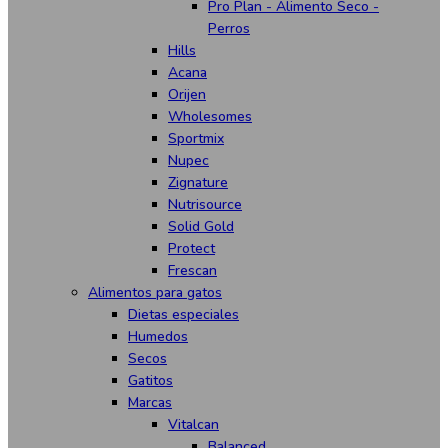
Pro Plan - Alimento Seco -
Perros
Hills
Acana
Orijen
Wholesomes
Sportmix
Nupec
Zignature
Nutrisource
Solid Gold
Protect
Frescan
Alimentos para gatos
Dietas especiales
Humedos
Secos
Gatitos
Marcas
Vitalcan
Balanced