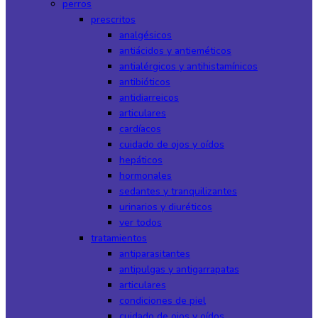
perros
prescritos
analgésicos
antiácidos y antieméticos
antialérgicos y antihistamínicos
antibióticos
antidiarreicos
articulares
cardíacos
cuidado de ojos y oídos
hepáticos
hormonales
sedantes y tranquilizantes
urinarios y diuréticos
ver todos
tratamientos
antiparasitantes
antipulgas y antigarrapatas
articulares
condiciones de piel
cuidado de ojos y oídos