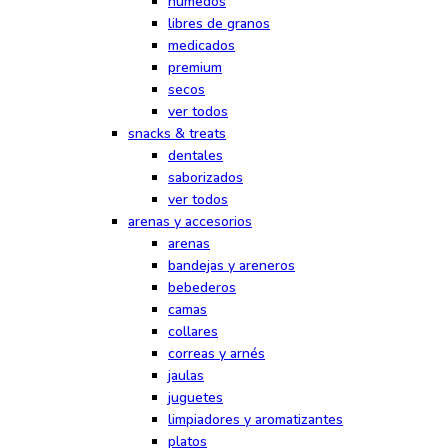
húmedos
libres de granos
medicados
premium
secos
ver todos
snacks & treats
dentales
saborizados
ver todos
arenas y accesorios
arenas
bandejas y areneros
bebederos
camas
collares
correas y arnés
jaulas
juguetes
limpiadores y aromatizantes
platos