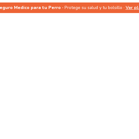
Seguro Medico para tu Perro ·
Protege su salud y tu bolsillo ·
Ver p