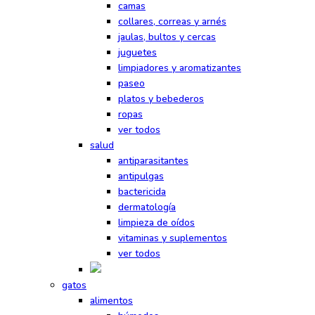
camas
collares, correas y arnés
jaulas, bultos y cercas
juguetes
limpiadores y aromatizantes
paseo
platos y bebederos
ropas
ver todos
salud
antiparasitantes
antipulgas
bactericida
dermatología
limpieza de oídos
vitaminas y suplementos
ver todos
gatos
alimentos