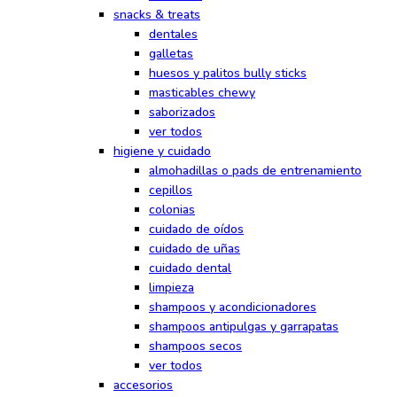
snacks & treats
dentales
galletas
huesos y palitos bully sticks
masticables chewy
saborizados
ver todos
higiene y cuidado
almohadillas o pads de entrenamiento
cepillos
colonias
cuidado de oídos
cuidado de uñas
cuidado dental
limpieza
shampoos y acondicionadores
shampoos antipulgas y garrapatas
shampoos secos
ver todos
accesorios