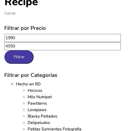
Recipe
Cerrar
Filtrar por Precio
Precio
Precio
mínimo
máximo
Filtrar
Filtrar por Categorías
Hecho en RD
Hocicos
Milo Nutripet
Pawtterns
Lovepaws
Blacky Petlados
Delipeludos
Patitas Sonrientes Fotografia