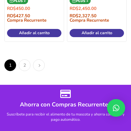
PLUS +
PLUS +
RD$
450.00
RD$
2,450.00
RD$
427.50
RD$
2,327.50
Compra Recurrente
Compra Recurrente
Añadir al carrito
Añadir al carrito
1
2
Ahorra con Compras Recurrentes
Suscríbete para recibir el alimento de tu mascota y ahorra con envío y
pago automático.