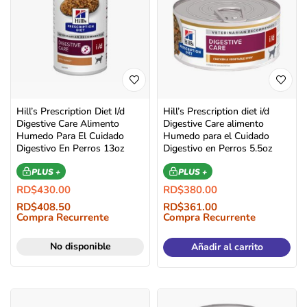
Hill’s Prescription Diet I/d
Hill’s Prescription diet i/d
Digestive Care Alimento
Digestive Care alimento
Humedo Para El Cuidado
Humedo para el Cuidado
Digestivo En Perros 13oz
Digestivo en Perros 5.5oz
PLUS +
PLUS +
RD$
430.00
RD$
380.00
RD$
408.50
RD$
361.00
Compra Recurrente
Compra Recurrente
No disponible
Añadir al carrito