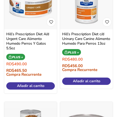
Hill’s Prescription Diet A/d
Hill’s Prescription Diet c/d
Urgent Care Alimento
Urinary Care Canine Alimento
Humedo Perros Y Gatos
Humedo Para Perros 13oz
5.5oz
PLUS +
PLUS +
RD$
480.00
RD$
490.00
RD$
456.00
Compra Recurrente
RD$
465.50
Compra Recurrente
Añadir al carrito
Añadir al carrito