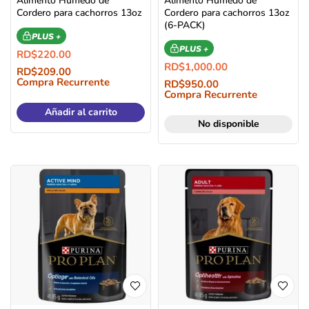
Alimento Humedo de
Alimento Humedo de
Cordero para cachorros 13oz
Cordero para cachorros 13oz
(6-PACK)
PLUS +
PLUS +
RD$
220.00
RD$
1,000.00
RD$
209.00
Compra Recurrente
RD$
950.00
Compra Recurrente
Añadir al carrito
No disponible