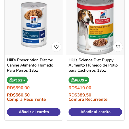
Hill’s Prescription Diet z/d
Hill’s Science Diet Puppy
Canine Alimento Humedo
Alimento Húmedo de Pollo
Para Perros 13oz
para Cachorros 13oz
PLUS +
PLUS +
RD$
590.00
RD$
410.00
RD$
560.50
RD$
389.50
Compra Recurrente
Compra Recurrente
Añadir al carrito
Añadir al carrito