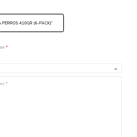
A PERROS 410GR (6-PACK)”
con
*