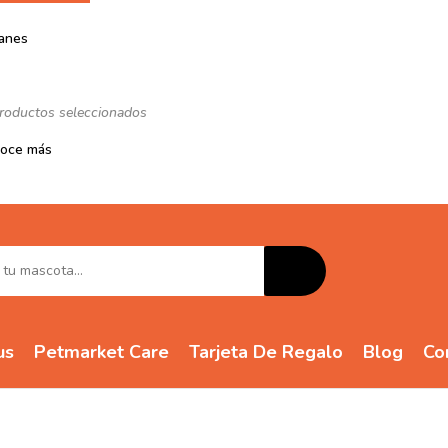
lanes
roductos seleccionados
oce más
us
Petmarket Care
Tarjeta De Regalo
Blog
Co