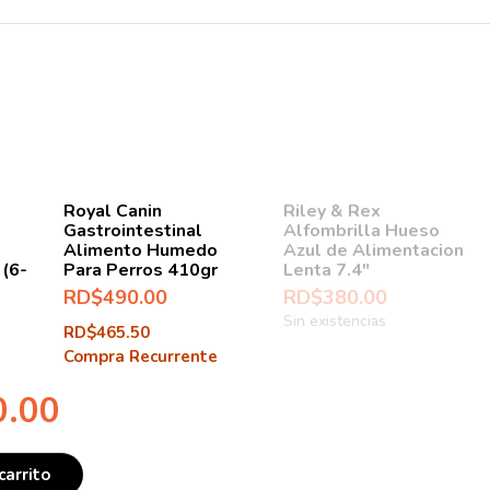
Royal Canin
Riley & Rex
Gastrointestinal
Alfombrilla Hueso
Alimento Humedo
Azul de Alimentacion
 (6-
Para Perros 410gr
Lenta 7.4″
RD$
490.00
RD$
380.00
Sin existencias
RD$
465.50
Compra Recurrente
0.00
carrito