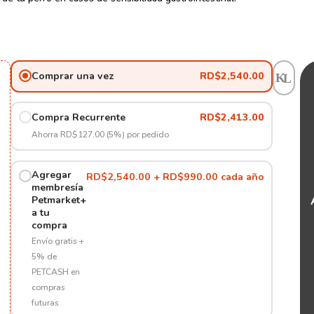
Royal
Comprar una vez
RD$
2,540.00
Canin
Gastroint
Alimento
Compra Recurrente
RD$
2,413.00
Húmedo
Ahorra RD$127.00 (5%) por pedido
Para
Perros
Agregar
410gr
RD$2,540.00 + RD$990.00 cada año
membresía
(6-
Petmarket+
PACK)
a tu
cantidad
compra
Envío gratis +
5% de
PETCASH en
compras
futuras