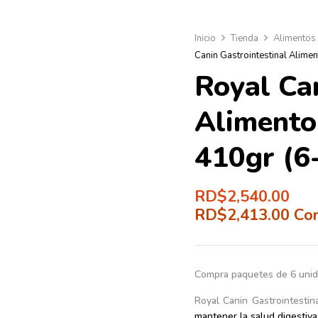
Inicio
Tienda
Alimentos
Canin Gastrointestinal Alim
Royal Can
Alimento
410gr (6
RD$
2,540.00
RD$
2,413.00
Co
Compra paquetes de 6 un
Royal Canin Gastrointest
mantener la salud digestiva