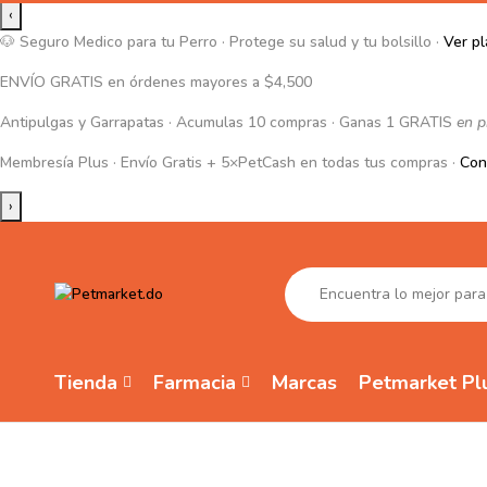
‹
🐶 Seguro Medico para tu Perro ·
Protege su salud y tu bolsillo ·
Ver p
ENVÍO GRATIS
en órdenes mayores a
$4,500
Antipulgas y Garrapatas · Acumulas
10
compras · Ganas
1 GRATIS
en p
Membresía Plus
· Envío Gratis +
5×PetCash
en todas tus compras ·
Con
›
Tienda
Farmacia
Marcas
Petmarket Pl