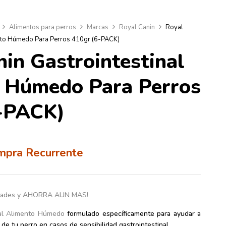
Alimentos para perros
Marcas
Royal Canin
Royal
ento Húmedo Para Perros 410gr (6-PACK)
in Gastrointestinal
 Húmedo Para Perros
-PACK)
mpra Recurrente
idades y AHORRA AUN MAS!
inal Alimento Húmedo
formulado específicamente para ayudar a
 de tu perro en casos de sensibilidad gastrointestinal.