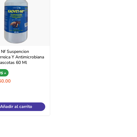
 Nf Suspencion
arreica Y Antimicrobiana
ascotas 60 Ml
S +
60.00
Añadir al carrito