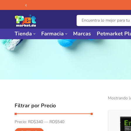
‹
Tienda
Farmacia
Marcas
Petmarket Pl
Mostrando l
Filtrar por Precio
Precio:
RD$340
—
RD$540