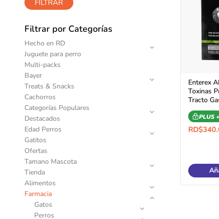
FILTRAR
Filtrar por Categorías
Hecho en RD
Juguete para perro
Multi-packs
Bayer
Enterex A
Treats & Snacks
Toxinas P
Cachorros
Tracto Gas
Categorías Populares
PLUS 
Destacados
Edad Perros
RD$
340.
Gatitos
Ofertas
Tamano Mascota
Aña
Tienda
Alimentos
Farmacia
Gatos
Perros