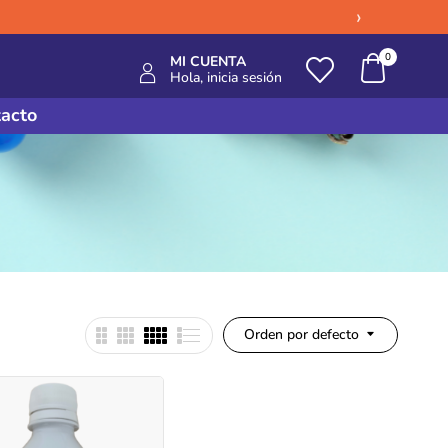
›
0
MI CUENTA
Hola, inicia sesión
acto
Orden por defecto