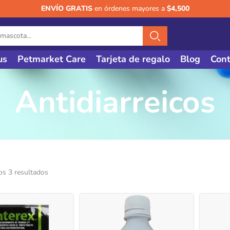
ENVÍO GRATIS
en órdenes mayores a
$4,500
us
Petmarket Care
Tarjeta de regalo
Blog
Cont
Antidiarreicos
os 3 resultados