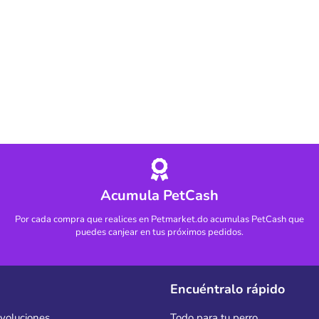
Acumula PetCash
Por cada compra que realices en Petmarket.do acumulas PetCash que
puedes canjear en tus próximos pedidos.
Encuéntralo rápido
evoluciones
Todo para tu perro