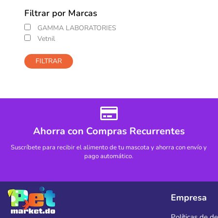
Filtrar por Marcas
GAMMA LABORATORIES
Vetnil
FILTRAR
Ahorra con Compras Recurrentes
Suscríbete para recibir el alimento de tu mascota y ahorra con envío y
pago automático.
Empresa
Políticas de d