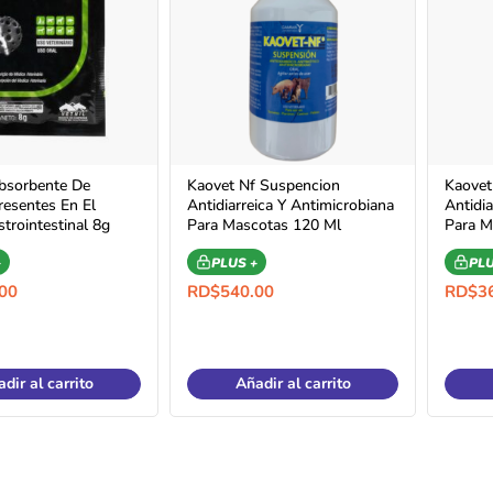
bsorbente De
Kaovet Nf Suspencion
Kaovet
resentes En El
Antidiarreica Y Antimicrobiana
Antidi
trointestinal 8g
Para Mascotas 120 Ml
Para M
+
PLUS +
PLU
00
RD$
540.00
RD$
3
dir al carrito
Añadir al carrito