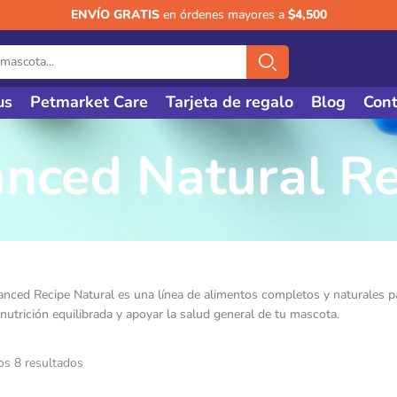
ENVÍO GRATIS
en órdenes mayores a
$4,500
us
Petmarket Care
Tarjeta de regalo
Blog
Cont
anced Natural Re
anced Recipe Natural es una línea de alimentos completos y naturales pa
 nutrición equilibrada y apoyar la salud general de tu mascota.
os 8 resultados