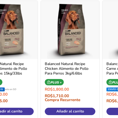
Natural Recipe
Balanced Natural Recipe
Balanc
limento de Pollo
Chicken Alimento de Pollo
Carne 
os 15kg/33lbs
Para Perros 3kg/6.6lbs
Para P
+
PLUS +
PLU
RD$
1,800.00
IS
solo en SD
ENVÍO 
0.00
RD$
6
RD$
1,710.00
Compra Recurrente
5.00
RD$
6
Recurrente
Compr
dir al carrito
Añadir al carrito