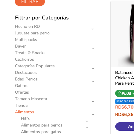
FILTRAR
Filtrar por Categorías
Hecho en RD
Juguete para perro
Multi-packs
Bayer
Treats & Snacks
Cachorros
Categorías Populares
Destacados
Balanced 
Chicken A
Edad Perros
Para Perr
Gatitos
Ofertas
PLUS 
Tamano Mascota
ENVÍO GRAT
Tienda
RD$
6,70
Alimentos
RD$
6,36
Hill's
Compra 
Alimentos para perros
Aña
Alimentos para gatos