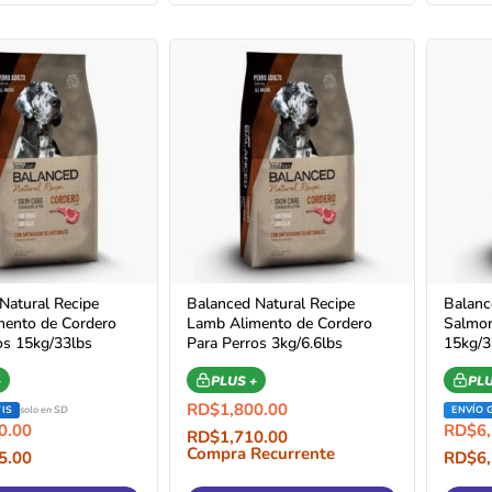
Natural Recipe
Balanced Natural Recipe
Balanc
ento de Cordero
Lamb Alimento de Cordero
Salmon
os 15kg/33lbs
Para Perros 3kg/6.6lbs
15kg/3
+
PLUS +
PLU
RD$
1,800.00
IS
solo en SD
ENVÍO 
0.00
RD$
6
RD$
1,710.00
Compra Recurrente
5.00
RD$
6
Recurrente
Compr