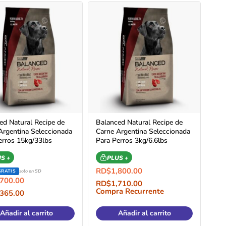
ed Natural Recipe de
Balanced Natural Recipe de
Argentina Seleccionada
Carne Argentina Seleccionada
erros 15kg/33lbs
Para Perros 3kg/6.6lbs
S +
PLUS +
RD$
1,800.00
GRATIS
solo en SD
,700.00
RD$
1,710.00
Compra Recurrente
,365.00
a Recurrente
Añadir al carrito
Añadir al carrito