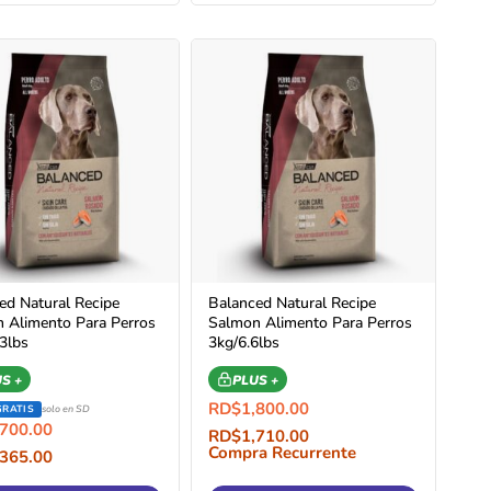
ed Natural Recipe
Balanced Natural Recipe
 Alimento Para Perros
Salmon Alimento Para Perros
3lbs
3kg/6.6lbs
S +
PLUS +
RD$
1,800.00
GRATIS
solo en SD
,700.00
RD$
1,710.00
Compra Recurrente
,365.00
a Recurrente