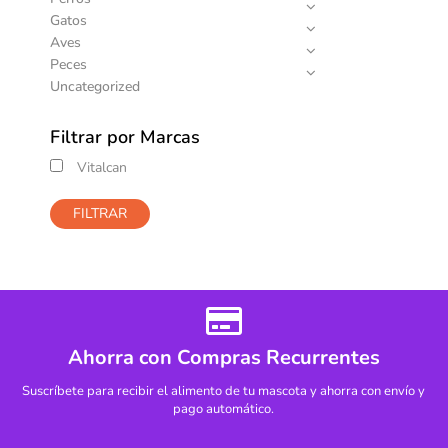
Gatos
Aves
Peces
Uncategorized
Filtrar por Marcas
Vitalcan
FILTRAR
Ahorra con Compras Recurrentes
Suscríbete para recibir el alimento de tu mascota y ahorra con envío y
pago automático.