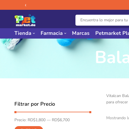
‹
Tienda
Farmacia
Marcas
Petmarket Pl
Bal
Vitalcan Bal
para ofrecer
Filtrar por Precio
Mostrando l
Precio:
RD$1,800
—
RD$6,700