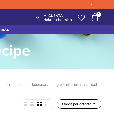
›
0
MI CUENTA
Hola, inicia sesión
acto
cipe
ra perros adultos, elaborada con ingredientes de alta calidad
Orden por defecto