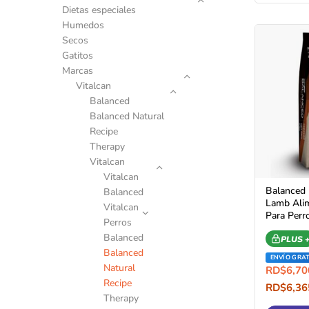
Dietas especiales
Humedos
Secos
Gatitos
Marcas
Vitalcan
Balanced
Balanced Natural
Recipe
Therapy
Vitalcan
Vitalcan
Balanced 
Balanced
Lamb Alim
Vitalcan
Para Perr
Perros
Balanced
PLUS 
Balanced
ENVÍO GRAT
Natural
RD$
6,70
Recipe
RD$
6,36
Compra 
Therapy