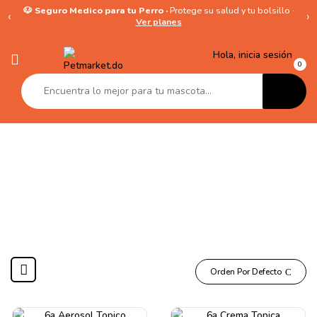
🐶 Seguro Medico para tu Perro ·
Protege su salud y tu bolsillo ·
‹
›
Ver planes
Hola, inicia sesión
0
Dermatologia
Orden Por Defecto