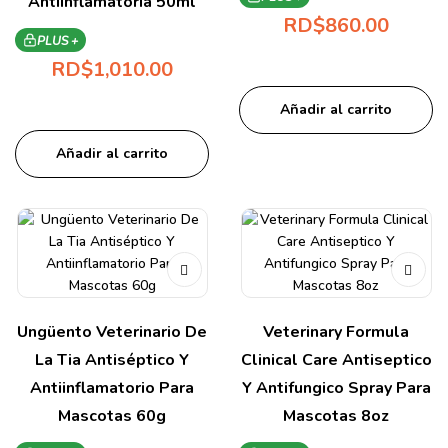
Antiinflamatoria 50ml
RD$
860.00
PLUS +
RD$
1,010.00
Añadir al carrito
Añadir al carrito
Ungüento Veterinario De
Veterinary Formula
La Tia Antiséptico Y
Clinical Care Antiseptico
Antiinflamatorio Para
Y Antifungico Spray Para
Mascotas 60g
Mascotas 8oz