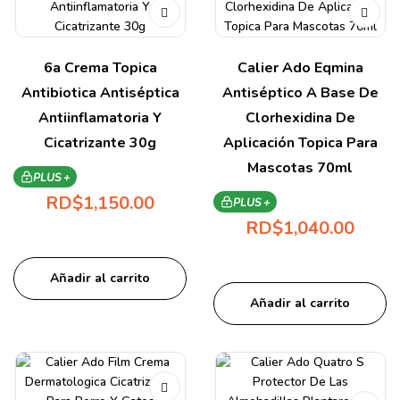
6a Crema Topica
Calier Ado Eqmina
Antibiotica Antiséptica
Antiséptico A Base De
Antiinflamatoria Y
Clorhexidina De
Cicatrizante 30g
Aplicación Topica Para
Mascotas 70ml
PLUS +
RD$
1,150.00
PLUS +
RD$
1,040.00
Añadir al carrito
Añadir al carrito