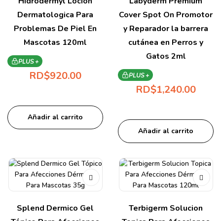
Hidrodermyl Loción
Labyderm Premium
Dermatologica Para
Cover Spot On Promotor
Problemas De Piel En
y Reparador la barrera
Mascotas 120ml
cutánea en Perros y
Gatos 2ml
PLUS +
RD$
920.00
PLUS +
RD$
1,240.00
Añadir al carrito
Añadir al carrito
Splend Dermico Gel
Terbigerm Solucion