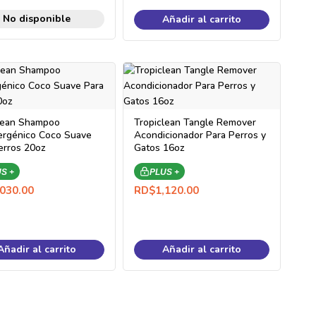
No disponible
Añadir al carrito
lean Shampoo
Tropiclean Tangle Remover
ergénico Coco Suave
Acondicionador Para Perros y
erros 20oz
Gatos 16oz
S +
PLUS +
,030.00
RD$
1,120.00
Añadir al carrito
Añadir al carrito