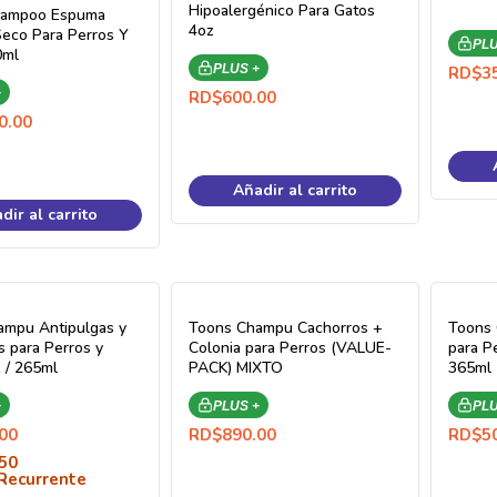
Hipoalergénico Para Gatos
hampoo Espuma
4oz
eco Para Perros Y
PLU
0ml
PLUS +
RD$
3
+
RD$
600.00
0.00
Añadir al carrito
dir al carrito
ampu Antipulgas y
Toons Champu Cachorros +
Toons
s para Perros y
Colonia para Perros (VALUE-
para P
 / 265ml
PACK) MIXTO
365ml
+
PLUS +
PLU
00
RD$
890.00
RD$
5
50
Recurrente