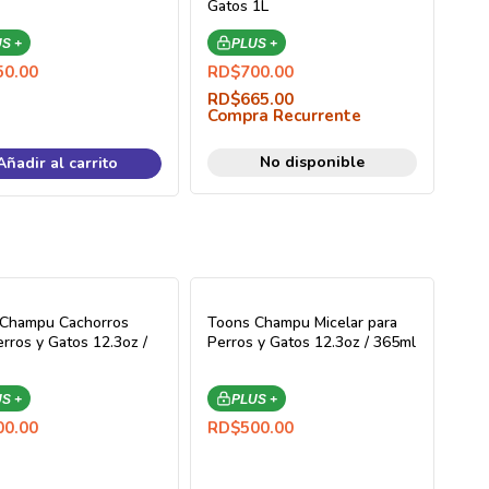
Gatos 1L
S +
PLUS +
50.00
RD$
700.00
RD$
665.00
Compra Recurrente
No disponible
Añadir al carrito
 Champu Cachorros
Toons Champu Micelar para
erros y Gatos 12.3oz /
Perros y Gatos 12.3oz / 365ml
S +
PLUS +
00.00
RD$
500.00