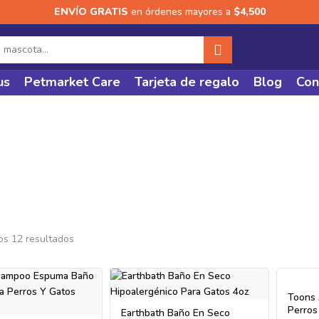
ENVÍO GRATIS
en órdenes mayores a
$4,500
us
Petmarket Care
Tarjeta de regalo
Blog
Con
s And Acondici
os 12 resultados
Toons 
Perros
Earthbath Baño En Seco