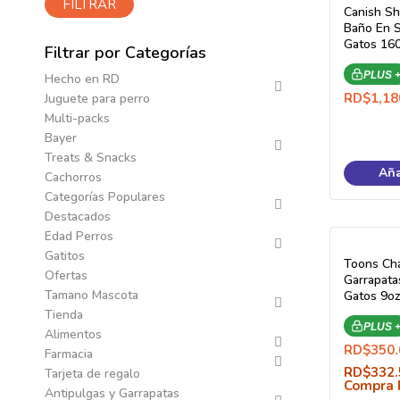
FILTRAR
Canish S
Baño En S
Gatos 16
Filtrar por Categorías
PLUS 
Hecho en RD
RD$
1,18
Juguete para perro
Multi-packs
Bayer
Treats & Snacks
Aña
Cachorros
Categorías Populares
Destacados
Edad Perros
Gatitos
Toons Ch
Ofertas
Garrapata
Tamano Mascota
Gatos 9oz
Tienda
PLUS 
Alimentos
RD$
350.
Farmacia
RD$
332.
Tarjeta de regalo
Compra 
Antipulgas y Garrapatas