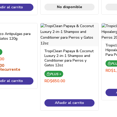
No disponible
dir al carrito
co Antipulgas para
Gatos 120g
Tropic
Hipoal
TropiClean Papaya & Coconut
+
Para P
Luxury 2-in-1 Shampoo and
00
Conditioner para Perros y
PLU
Gatos 12oz
00
Recurrente
RD$
1
PLUS +
dir al carrito
RD$
650.00
Añadir al carrito