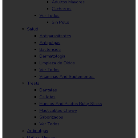
Adultos Mayores
Cachorros
Ver Todos
Sin Pollo
Salud
Antiparasitantes
Antipulgas
Bactericida
Dermatologia
Limpieza de Oidos
Ver Todos
Vitaminas And Suplementos
Treats
Dentales
Galletas
Huesos And Palitos Bully Sticks
Masticables Chewy
Saborizados
Ver Todos
Antipulgas
Baño e Higiene