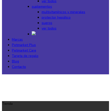
ver todos
suplementos
multivitamínicos y minerales
protector hepático
sueros
ver todos
Marcas
Petmarket Plus
Petmarket Care
Tarjeta de regalo
Blog
Contacto
Tienda