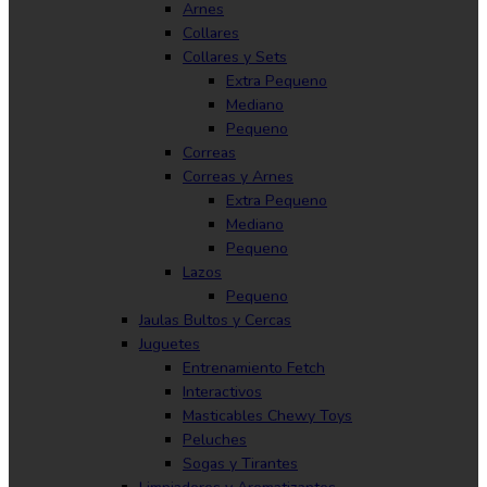
Arnes
Collares
Collares y Sets
Extra Pequeno
Mediano
Pequeno
Correas
Correas y Arnes
Extra Pequeno
Mediano
Pequeno
Lazos
Pequeno
Jaulas Bultos y Cercas
Juguetes
Entrenamiento Fetch
Interactivos
Masticables Chewy Toys
Peluches
Sogas y Tirantes