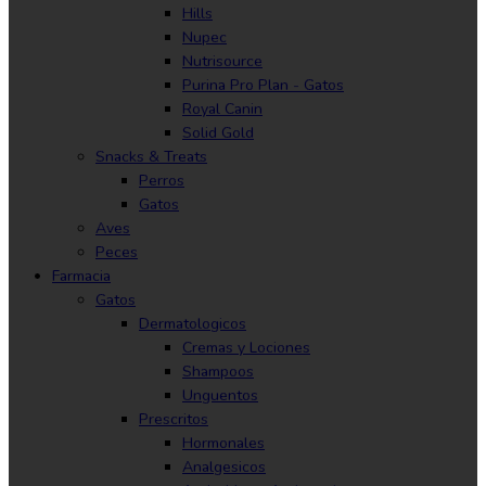
Hills
Nupec
Nutrisource
Purina Pro Plan - Gatos
Royal Canin
Solid Gold
Snacks & Treats
Perros
Gatos
Aves
Peces
Farmacia
Gatos
Dermatologicos
Cremas y Lociones
Shampoos
Unguentos
Prescritos
Hormonales
Analgesicos