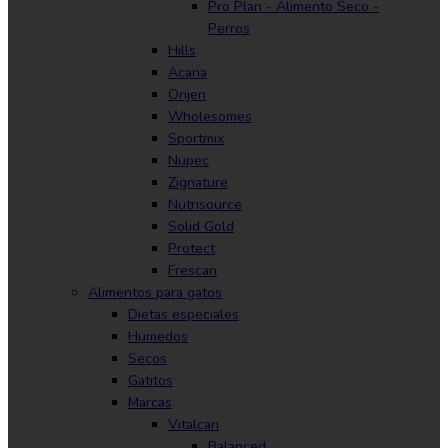
Pro Plan - Alimento Seco -
Perros
Hills
Acana
Orijen
Wholesomes
Sportmix
Nupec
Zignature
Nutrisource
Solid Gold
Protect
Frescan
Alimentos para gatos
Dietas especiales
Humedos
Secos
Gatitos
Marcas
Vitalcan
Balanced