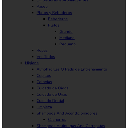
Limpiadores y Aromatizantes
Paseo
Platos y Bebederos
Bebederos
Platos
Grande
Mediano
Pequeno
Ropas
Ver Todos
Higiene
Almohadillas O Pads de Entrenamiento
Cepillos
Colonias
Cuidado de Oidos
Cuidado de Unas
Cuidado Dental
Limpieza
Shampoos And Acondicionadores
Cachorros
Shampoos Antipulgas And Garrapatas