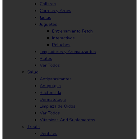
Collares
Correas y Arnes
Jaulas
Juguetes
Entrenamiento Fetch
Interactivos
Peluches
Limpiadores y Aromatizantes
Platos
Ver Todos
Salud
Antiparasitantes
Antipulgas
Bactericida
Dermatologia
Limpieza de Oidos
Ver Todos
Vitaminas And Suplementos
Treats
Dentales