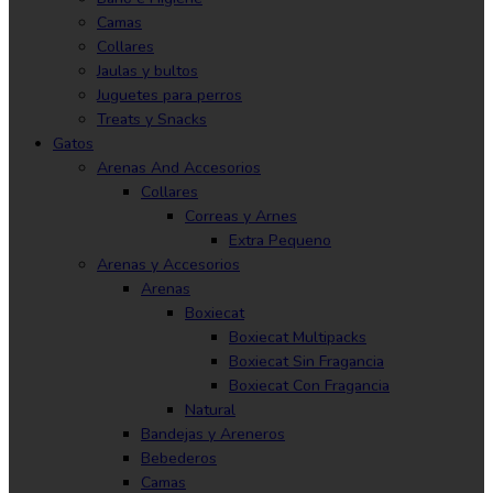
Camas
Collares
Jaulas y bultos
Juguetes para perros
Treats y Snacks
Gatos
Arenas And Accesorios
Collares
Correas y Arnes
Extra Pequeno
Arenas y Accesorios
Arenas
Boxiecat
Boxiecat Multipacks
Boxiecat Sin Fragancia
Boxiecat Con Fragancia
Natural
Bandejas y Areneros
Bebederos
Camas