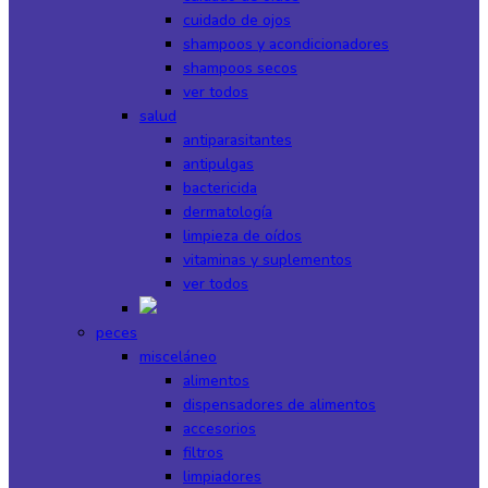
cuidado de ojos
shampoos y acondicionadores
shampoos secos
ver todos
salud
antiparasitantes
antipulgas
bactericida
dermatología
limpieza de oídos
vitaminas y suplementos
ver todos
peces
misceláneo
alimentos
dispensadores de alimentos
accesorios
filtros
limpiadores