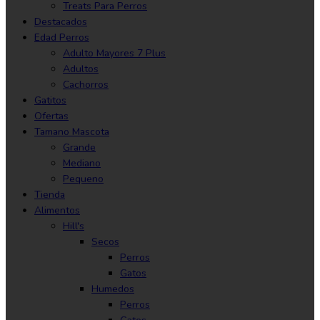
Treats Para Perros
Destacados
Edad Perros
Adulto Mayores 7 Plus
Adultos
Cachorros
Gatitos
Ofertas
Tamano Mascota
Grande
Mediano
Pequeno
Tienda
Alimentos
Hill's
Secos
Perros
Gatos
Humedos
Perros