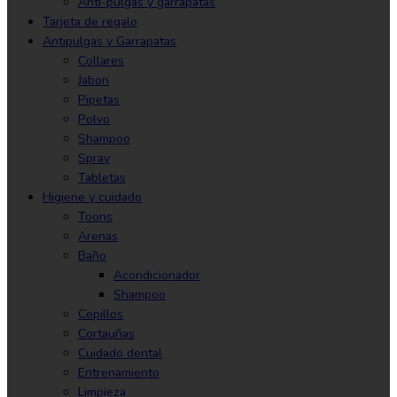
Anti-pulgas y garrapatas
Tarjeta de regalo
Antipulgas y Garrapatas
Collares
Jabon
Pipetas
Polvo
Shampoo
Spray
Tabletas
Higiene y cuidado
Toons
Arenas
Baño
Acondicionador
Shampoo
Cepillos
Cortauñas
Cuidado dental
Entrenamiento
Limpieza