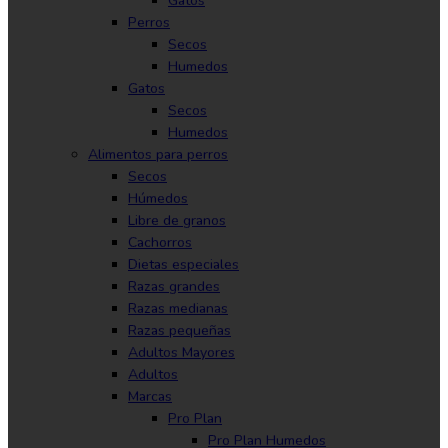
Gatos
Perros
Secos
Humedos
Gatos
Secos
Humedos
Alimentos para perros
Secos
Húmedos
Libre de granos
Cachorros
Dietas especiales
Razas grandes
Razas medianas
Razas pequeñas
Adultos Mayores
Adultos
Marcas
Pro Plan
Pro Plan Humedos