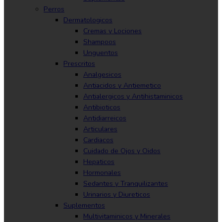
Perros
Dermatologicos
Cremas y Lociones
Shampoos
Unguentos
Prescritos
Analgesicos
Antiacidos y Antiemetico
Antialergicos y Antihistaminicos
Antibioticos
Antidiarreicos
Articulares
Cardiacos
Cuidado de Ojos y Oidos
Hepaticos
Hormonales
Sedantes y Tranquilizantes
Urinarios y Diureticos
Suplementos
Multivitaminicos y Minerales