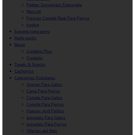
Patitas Sonrientes Fotografia
Mascoti
Frescan Comida Real Para Perros
Icedog
Juguete para perro
Multi-packs
Bayer
Credelio Plus
Credelio
Treats & Snacks
Cachorros
Categorías Populares
Arenas Para Gatos
Cama Para Perros
Comida Para Gatos
Comida Para Perros
Huesos And Palitos
Juguetes Para Gatos
Juguetes Para Perros
Ofertas del Mes