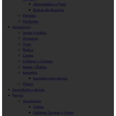
Almohadillas y Pads
Bolsas de desecho
Pañales
Perfumes
Accesorios
Jaulas y bultos
Areneros
Aves
Bultos
Camas
Collares y Correas
Jaulas y Bultos
Juguetes
Juguetes para perros
Platos
Suscríbete y ahorra
Perros
Accesorios
Camas
Collares Correas y Arnes