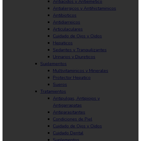
Antiacidos y Antiemetico
Antialergicos y Antihistaminicos
Antibioticos
Antidiarreicos
Articulaculares
Cuidado de Ojos y Oidos
Hepaticos
Sedantes y Tranquilizantes
Urinarios y Diureticos
Suplementos
Multivitaminicos y Minerales
Protector Hepatico
Sueros
Tratamientos
Antipulgas, Antipiojos y
Antigarrapatas
Antiparasitantes
Condiciones de Piel
Cuidado de Ojos y Oidos
Cuidado Dental
Suplementos