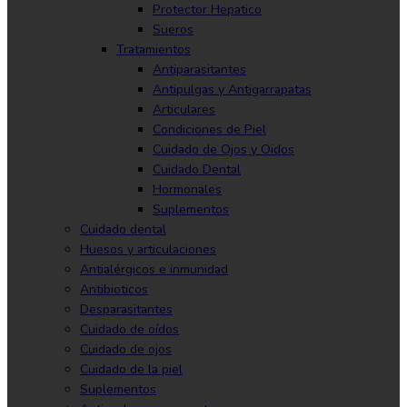
Protector Hepatico
Sueros
Tratamientos
Antiparasitantes
Antipulgas y Antigarrapatas
Articulares
Condiciones de Piel
Cuidado de Ojos y Oidos
Cuidado Dental
Hormonales
Suplementos
Cuidado dental
Huesos y articulaciones
Antialérgicos e inmunidad
Antibioticos
Desparasitantes
Cuidado de oídos
Cuidado de ojos
Cuidado de la piel
Suplementos