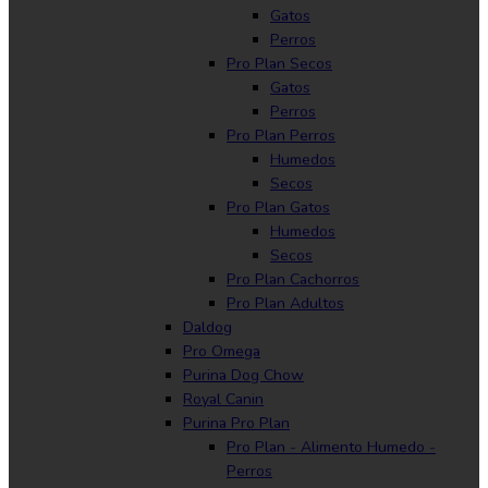
Gatos
Perros
Pro Plan Secos
Gatos
Perros
Pro Plan Perros
Humedos
Secos
Pro Plan Gatos
Humedos
Secos
Pro Plan Cachorros
Pro Plan Adultos
Daldog
Pro Omega
Purina Dog Chow
Royal Canin
Purina Pro Plan
Pro Plan - Alimento Humedo -
Perros