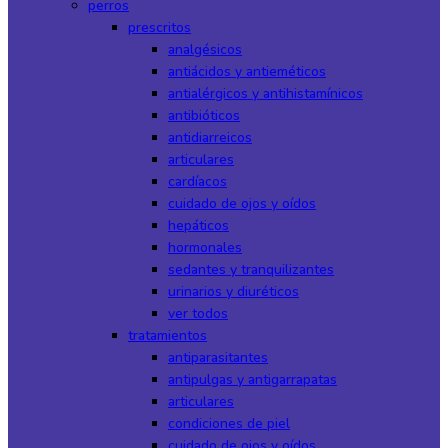
perros
prescritos
analgésicos
antiácidos y antieméticos
antialérgicos y antihistamínicos
antibióticos
antidiarreicos
articulares
cardíacos
cuidado de ojos y oídos
hepáticos
hormonales
sedantes y tranquilizantes
urinarios y diuréticos
ver todos
tratamientos
antiparasitantes
antipulgas y antigarrapatas
articulares
condiciones de piel
cuidado de ojos y oídos