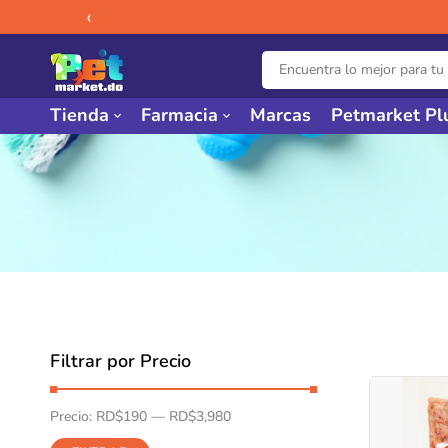
‹
Tienda
Farmacia
Marcas
Petmarket Pl
Filtrar por Precio
Precio:
RD$190
—
RD$3,980