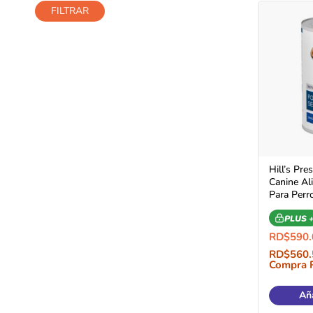
FILTRAR
Hill’s Pres
Canine A
Para Perr
PLUS 
RD$
590.
RD$
560.
Compra 
Aña