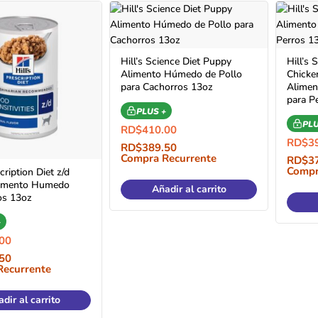
Hill’s Science Diet Puppy
Hill’s 
Alimento Húmedo de Pollo
Chicke
para Cachorros 13oz
Alimen
para P
PLUS +
PLU
RD$
410.00
RD$
3
RD$
389.50
Compra Recurrente
RD$
3
Compr
cription Diet z/d
limento Humedo
Añadir al carrito
os 13oz
+
00
50
Recurrente
dir al carrito