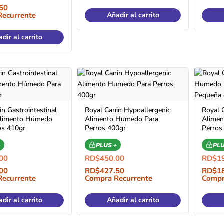
50
Recurrente
Añadir al carrito
dir al carrito
n Gastrointestinal
Royal Canin Hypoallergenic
Royal 
Alimento Húmedo
Alimento Humedo Para
Alime
os 410gr
Perros 400gr
Perros
+
PLUS +
PLU
00
RD$
450.00
RD$
1
00
RD$
427.50
RD$
1
Recurrente
Compra Recurrente
Compr
dir al carrito
Añadir al carrito