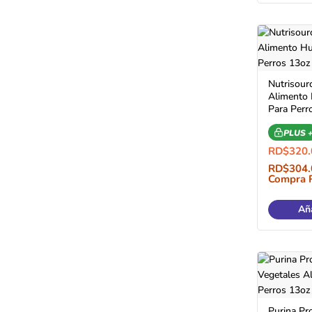
Nutrisour
Alimento
Para Perr
PLUS 
RD$
320.
RD$
304.
Compra 
Aña
Purina Pr