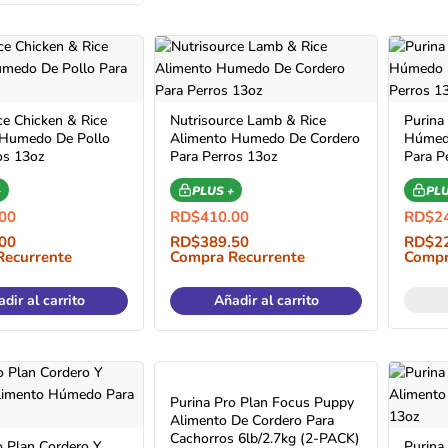
ce Chicken & Rice
Nutrisource Lamb & Rice
Purina
 Humedo De Pollo
Alimento Humedo De Cordero
Húmedo
os 13oz
Para Perros 13oz
Para P
+
PLUS +
PLU
00
RD$
410.00
RD$
2
00
RD$
389.50
RD$
2
Recurrente
Compra Recurrente
Compr
dir al carrito
Añadir al carrito
Purina Pro Plan Focus Puppy
Alimento De Cordero Para
Cachorros 6lb/2.7kg (2-PACK)
o Plan Cordero Y
Purina