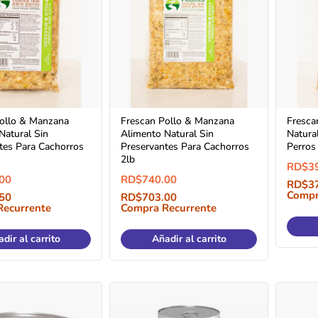
ollo & Manzana
Frescan Pollo & Manzana
Fresca
Natural Sin
Alimento Natural Sin
Natura
tes Para Cachorros
Preservantes Para Cachorros
Perros
2lb
RD$
3
00
RD$
740.00
RD$
3
Compr
50
RD$
703.00
Recurrente
Compra Recurrente
dir al carrito
Añadir al carrito