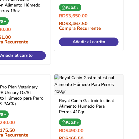
on Alimento Húmedo
PLUS +
erros 13oz
RD$
3,650.00
S +
RD$
3,467.50
Compra Recurrente
80.00
61.00
a Recurrente
Añadir al carrito
Añadir al carrito
 Pro Plan Veterinary
UR Urinary Ox/St
to Húmedo para Perro
Royal Canin Gastrointestinal
(6-PACK)
Alimento Humedo Para
Perros 410gr
S +
,290.00
PLUS +
,175.50
RD$
490.00
a Recurrente
RD$
465.50