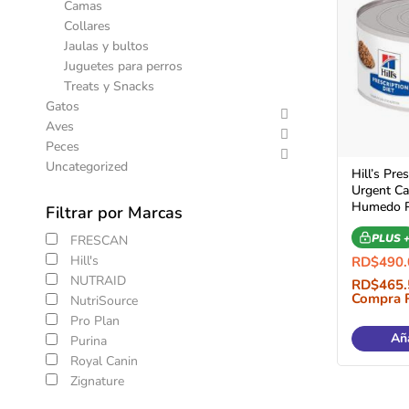
Camas
Collares
Jaulas y bultos
Juguetes para perros
Treats y Snacks
Gatos
Aves
Peces
Uncategorized
Hill’s Pre
Urgent Ca
Humedo Pe
Filtrar por Marcas
PLUS 
FRESCAN
Hill's
RD$
490.
NUTRAID
RD$
465.
Compra 
NutriSource
Pro Plan
Aña
Purina
Royal Canin
Zignature