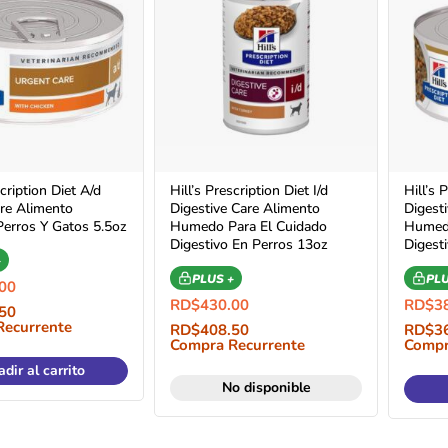
scription Diet A/d
Hill’s Prescription Diet I/d
Hill’s 
re Alimento
Digestive Care Alimento
Digest
rros Y Gatos 5.5oz
Humedo Para El Cuidado
Humedo
Digestivo En Perros 13oz
Digest
+
PLUS +
PLU
00
RD$
430.00
RD$
3
50
Recurrente
RD$
408.50
RD$
3
Compra Recurrente
Compr
dir al carrito
No disponible