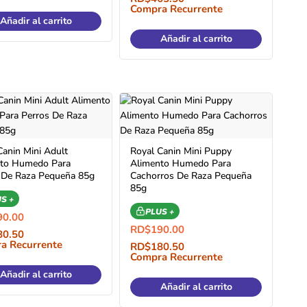
Compra Recurrente
Añadir al carrito
Añadir al carrito
Canin Mini Adult
Royal Canin Mini Puppy
nto Humedo Para
Alimento Humedo Para
 De Raza Pequeña 85g
Cachorros De Raza Pequeña
85g
S +
PLUS +
90.00
RD$
190.00
80.50
a Recurrente
RD$
180.50
Compra Recurrente
Añadir al carrito
Añadir al carrito