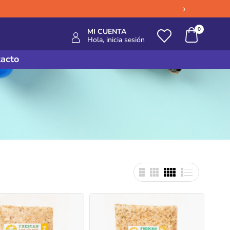
›
0
MI CUENTA
Hola, inicia sesión
acto