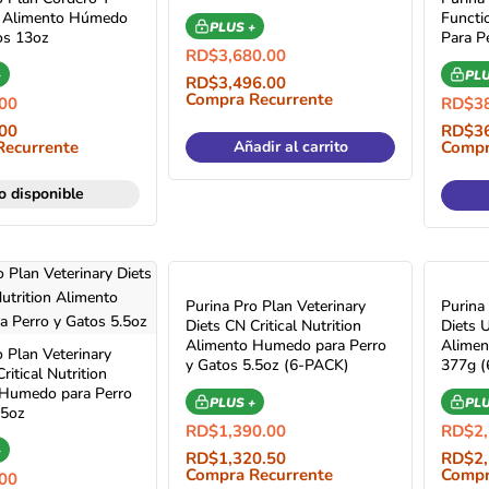
s Alimento Húmedo
Functi
PLUS +
os 13oz
Para P
RD$
3,680.00
+
PLU
RD$
3,496.00
Compra Recurrente
00
RD$
3
00
RD$
3
Recurrente
Añadir al carrito
Compr
o disponible
Purina Pro Plan Veterinary
Purina
Diets CN Critical Nutrition
Diets 
Alimento Humedo para Perro
Alimen
 Plan Veterinary
y Gatos 5.5oz (6-PACK)
377g 
ritical Nutrition
 Humedo para Perro
PLUS +
PLU
.5oz
RD$
1,390.00
RD$
2
+
RD$
1,320.50
RD$
2
Compra Recurrente
Compr
00