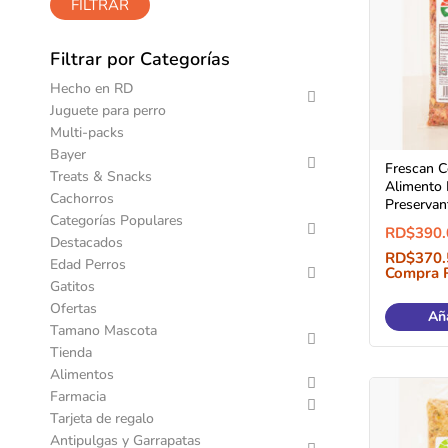
FILTRAR
Filtrar por Categorías
Hecho en RD
Juguete para perro
Multi-packs
Bayer
Frescan C
Treats & Snacks
Alimento 
Cachorros
Preservan
Categorías Populares
RD$
390.
Destacados
RD$
370.
Edad Perros
Compra 
Gatitos
Ofertas
Aña
Tamano Mascota
Tienda
Alimentos
Farmacia
Tarjeta de regalo
Antipulgas y Garrapatas