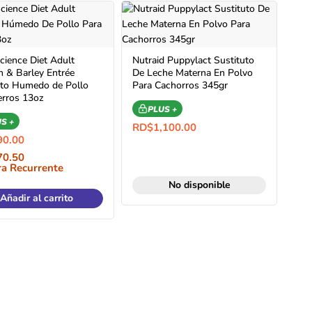
Science Diet Adult
Nutraid Puppylact Sustituto
n & Barley Entrée
De Leche Materna En Polvo
to Humedo de Pollo
Para Cachorros 345gr
erros 13oz
PLUS +
S +
RD$
1,100.00
90.00
70.50
a Recurrente
No disponible
Añadir al carrito