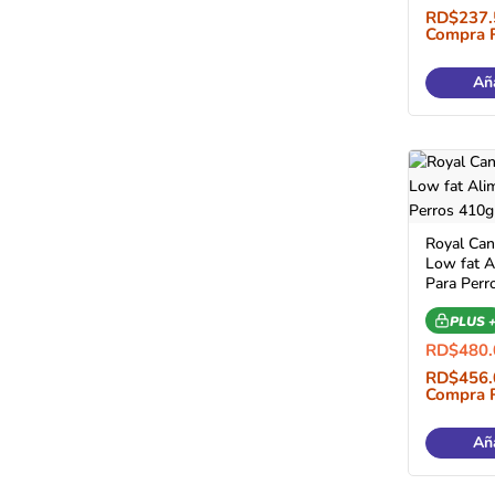
RD$
237.
Compra 
Aña
Royal Cani
Low fat 
Para Perr
PLUS 
RD$
480.
RD$
456.
Compra 
Aña