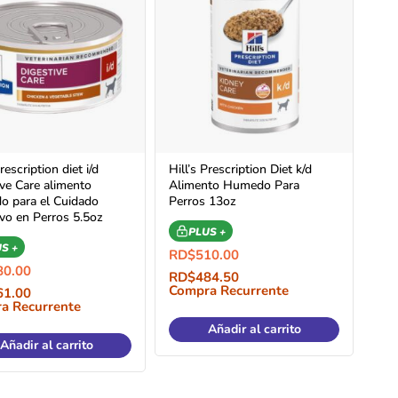
Prescription diet i/d
Hill’s Prescription Diet k/d
ive Care alimento
Alimento Humedo Para
 para el Cuidado
Perros 13oz
ivo en Perros 5.5oz
PLUS +
S +
RD$
510.00
80.00
RD$
484.50
Compra Recurrente
61.00
a Recurrente
Añadir al carrito
Añadir al carrito