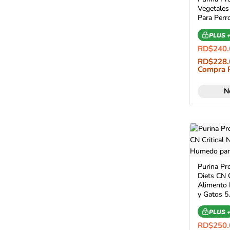
Vegetale
Para Perr
PLUS 
RD$
240.
RD$
228.
Compra 
N
Purina Pro
Diets CN C
Alimento
y Gatos 5
PLUS 
RD$
250.