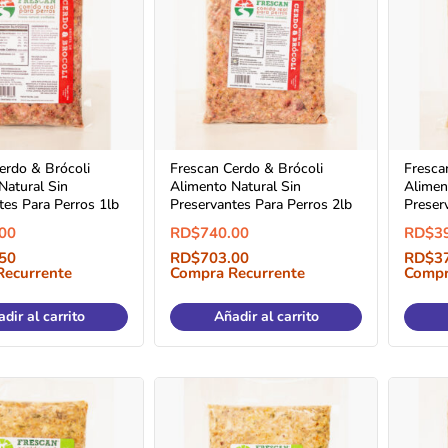
erdo & Brócoli
Frescan Cerdo & Brócoli
Fresca
Natural Sin
Alimento Natural Sin
Alimen
tes Para Perros 1lb
Preservantes Para Perros 2lb
Preser
00
RD$
740.00
RD$
3
50
RD$
703.00
RD$
3
Recurrente
Compra Recurrente
Compr
dir al carrito
Añadir al carrito