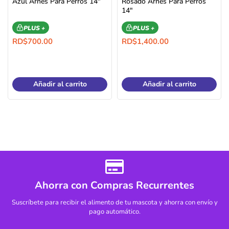
Azul Arnés Para Perros 14″
Rosado Arnés Para Perros
14″
PLUS +
PLUS +
RD$
700.00
RD$
1,400.00
Añadir al carrito
Añadir al carrito
Ahorra con Compras Recurrentes
Suscríbete para recibir el alimento de tu mascota y ahorra con envío y
pago automático.