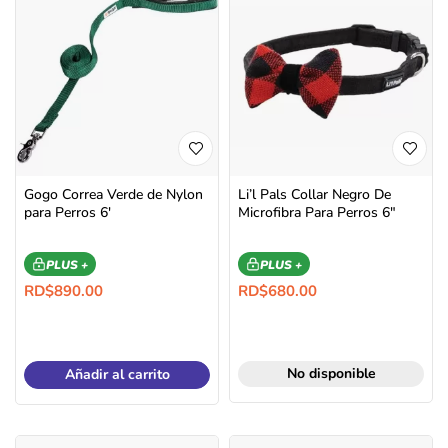
Gogo Correa Verde de Nylon
Li’l Pals Collar Negro De
para Perros 6′
Microfibra Para Perros 6″
PLUS +
PLUS +
RD$
890.00
RD$
680.00
No disponible
Añadir al carrito