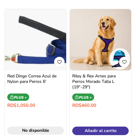
Red Dingo Correa Azul de
Riley & Rex Arnes para
Nylon para Perros 6′
Perros Morado Talla L
(19″-29″)
PLUS +
PLUS +
RD$
1,050.00
RD$
460.00
No disponible
Añadir al carrito