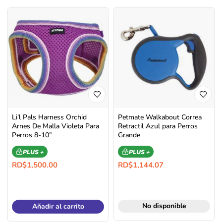
Li’l Pals Harness Orchid
Petmate Walkabout Correa
Arnes De Malla Violeta Para
Retractil Azul para Perros
Perros 8-10”
Grande
PLUS +
PLUS +
RD$
1,500.00
RD$
1,144.07
No disponible
Añadir al carrito