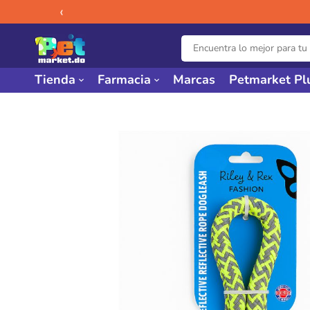
‹
Tienda
Farmacia
Marcas
Petmarket Pl