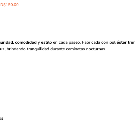
RD$
150.00
uridad, comodidad y estilo
en cada paseo. Fabricada con
poliéster tre
luz, brindando tranquilidad durante caminatas nocturnas.
os