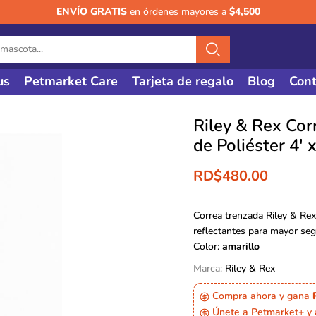
ENVÍO GRATIS
en órdenes mayores a
$4,500
us
Petmarket Care
Tarjeta de regalo
Blog
Cont
Riley & Rex Cor
de Poliéster 4′ 
RD$
480.00
Correa trenzada Riley & Rex 
reflectantes para mayor se
Color:
amarillo
Marca:
Riley & Rex
Compra ahora y gana
Únete a Petmarket+ y