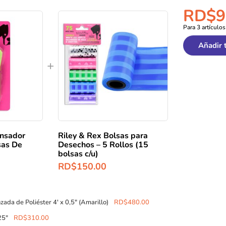
RD$
9
Para 3 artículos
Añadir 
ensador
Riley & Rex Bolsas para
sas De
Desechos – 5 Rollos (15
bolsas c/u)
RD$
150.00
ada de Poliéster 4′ x 0,5″ (Amarillo)
RD$
480.00
25″
RD$
310.00