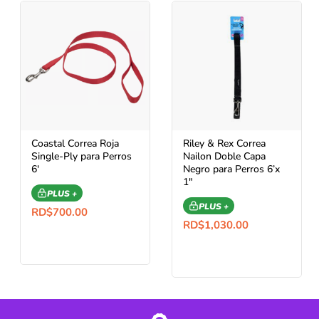
Coastal Correa Roja
Riley & Rex Correa
Single-Ply para Perros
Nailon Doble Capa
6′
Negro para Perros 6’x
1″
PLUS +
PLUS +
RD$
700.00
RD$
1,030.00