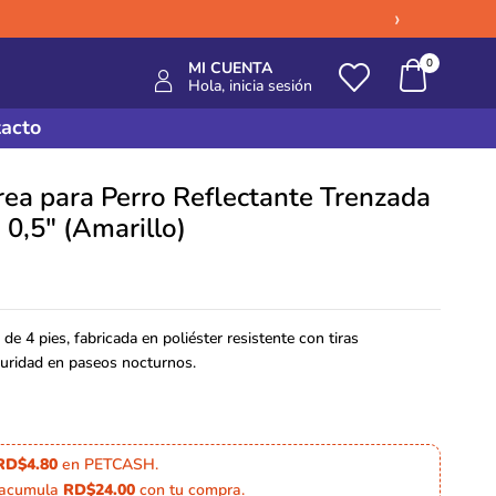
›
0
MI CUENTA
Hola, inicia sesión
acto
rea para Perro Reflectante Trenzada
x 0,5″ (Amarillo)
de 4 pies, fabricada en poliéster resistente con tiras
guridad en paseos nocturnos.
RD$4.80
en PETCASH.
 acumula
RD$24.00
con tu compra.