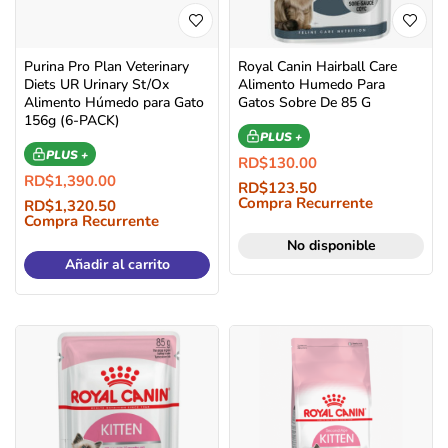
Purina Pro Plan Veterinary
Royal Canin Hairball Care
Diets UR Urinary St/Ox
Alimento Humedo Para
Alimento Húmedo para Gato
Gatos Sobre De 85 G
156g (6-PACK)
PLUS +
PLUS +
RD$
130.00
RD$
1,390.00
RD$
123.50
Compra Recurrente
RD$
1,320.50
Compra Recurrente
No disponible
Añadir al carrito