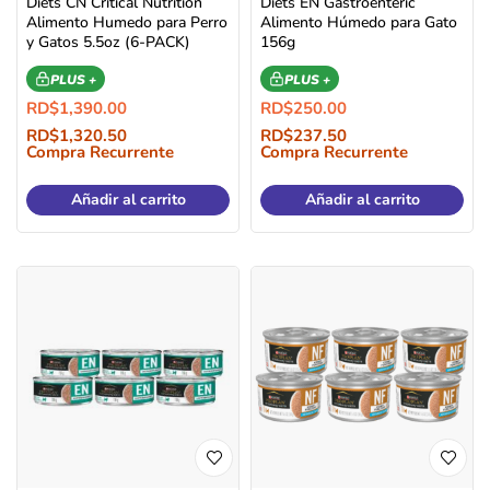
Diets CN Critical Nutrition
Diets EN Gastroenteric
Alimento Humedo para Perro
Alimento Húmedo para Gato
y Gatos 5.5oz (6-PACK)
156g
PLUS +
PLUS +
RD$
1,390.00
RD$
250.00
RD$
1,320.50
RD$
237.50
Compra Recurrente
Compra Recurrente
Añadir al carrito
Añadir al carrito