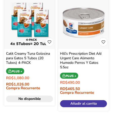
Catit Creamy Tuna Golosina
Hill’s Prescription Diet A/d
para Gatos 5 Tubos (20
Urgent Care Alimento
Tubos) 4-PACK
Humedo Perros Y Gatos
5.5oz
PLUS +
PLUS +
RD$
1,080.00
RD$
490.00
RD$
1,026.00
Compra Recurrente
RD$
465.50
Compra Recurrente
No disponible
Añadir al carrito