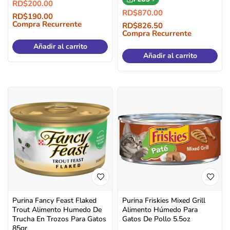
RD$
200.00
RD$
870.00
RD$
190.00
Compra Recurrente
RD$
826.50
Compra Recurrente
Añadir al carrito
Añadir al carrito
Purina Fancy Feast Flaked
Purina Friskies Mixed Grill
Trout Alimento Humedo De
Alimento Húmedo Para
Trucha En Trozos Para Gatos
Gatos De Pollo 5.5oz
85gr