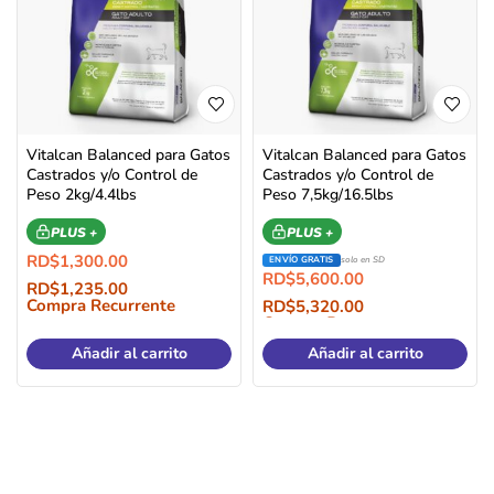
Vitalcan Balanced para Gatos
Vitalcan Balanced para Gatos
Castrados y/o Control de
Castrados y/o Control de
Peso 2kg/4.4lbs
Peso 7,5kg/16.5lbs
PLUS +
PLUS +
RD$
1,300.00
ENVÍO GRATIS
solo en SD
RD$
5,600.00
RD$
1,235.00
Compra Recurrente
RD$
5,320.00
Compra Recurrente
Añadir al carrito
Añadir al carrito