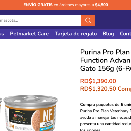
ENVÍO GRATIS
en órdenes mayores a
$4,500
us
Petmarket Care
Tarjeta de regalo
Blog
Cont
Purina Pro Plan
Function Advan
Gato 156g (6-
RD$
1,390.00
RD$
1,320.50
Comp
Compra paquetes de 6 u
Purina Pro Plan Veterinar
ayuda a manejar las necesid
presenta una cantidad reduc
los riñones.