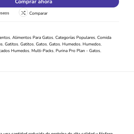
Comprar ahora
deseos
Comparar
entos
,
Alimentos Para Gatos
,
Categorías Populares
,
Comida
es
,
Gatitos
,
Gatitos
,
Gatos
,
Gatos
,
Humedos
,
Humedos
,
cados Humedos
,
Multi-Packs
,
Purina Pro Plan - Gatos
,
una cantidad reducida de proteína de alta calidad y fósforo