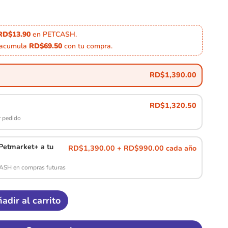
RD$13.90
en PETCASH.
 acumula
RD$69.50
con tu compra.
RD$
1,390.00
RD$
1,320.50
 pedido
etmarket+ a tu
RD$1,390.00 + RD$990.00 cada año
CASH en compras futuras
adir al carrito