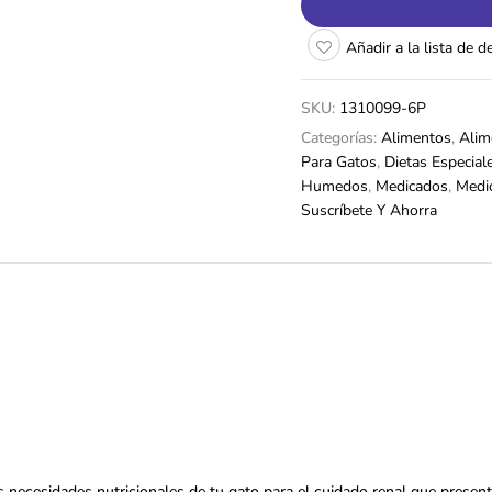
Añadir a la lista de 
SKU:
1310099-6P
Categorías:
Alimentos
,
Alim
Para Gatos
,
Dietas Especial
Humedos
,
Medicados
,
Medi
Suscríbete Y Ahorra
cesidades nutricionales de tu gato para el cuidado renal que presenta 