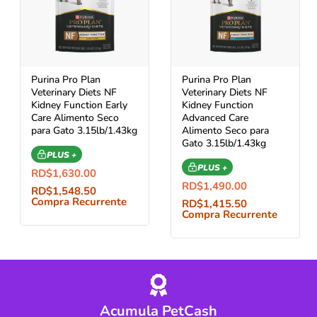
Purina Pro Plan
Purina Pro Plan
Veterinary Diets NF
Veterinary Diets NF
Kidney Function Early
Kidney Function
Care Alimento Seco
Advanced Care
para Gato 3.15lb/1.43kg
Alimento Seco para
Gato 3.15lb/1.43kg
PLUS +
PLUS +
RD$
1,630.00
RD$
1,490.00
RD$
1,548.50
Compra Recurrente
RD$
1,415.50
Compra Recurrente
Acumula PetCash