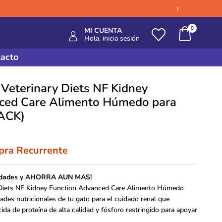
›
0
MI CUENTA
Hola, inicia sesión
acto
 Veterinary Diets NF Kidney
ced Care Alimento Húmedo para
PACK)
ra Recurrente
nidades y AHORRA AUN MAS!
y Diets NF Kidney Function Advanced Care Alimento Húmedo
ades nutricionales de tu gato para el cuidado renal que
ida de proteína de alta calidad y fósforo restringido para apoyar