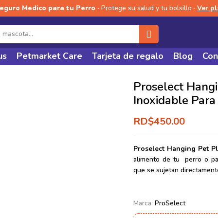
Seguro Medico para tu Perro ·
Protege su salud y tu bolsillo ·
Ver p
us
Petmarket Care
Tarjeta de regalo
Blog
Con
Proselect Hang
Inoxidable Para
RD$
450.00
Proselect Hanging Pet P
alimento de tu perro o pa
que se sujetan directamente
Marca:
ProSelect