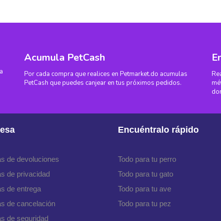
Acumula PetCash
En
ra
Por cada compra que realices en Petmarket.do acumulas
Rea
PetCash que puedes canjear en tus próximos pedidos.
mét
dom
esa
Encuéntralo rápido
cas de devoluciones
Todo para tu perro
as de privacidad
Todo para tu gato
as de entrega
Todo para tu ave
cas de cancelación
Todo para tu pez
as de seguridad