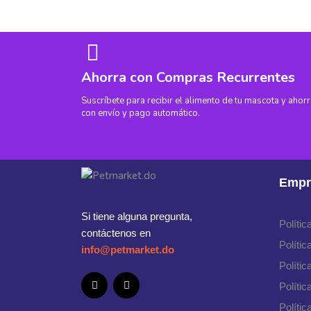
Ahorra con Compras Recurrentes
Suscríbete para recibir el alimento de tu mascota y ahor
con envío y pago automático.
Empr
Si tiene alguna pregunta,
Políti
contáctenos en
Polític
info@petmarket.do
Polític
Políti
Polític