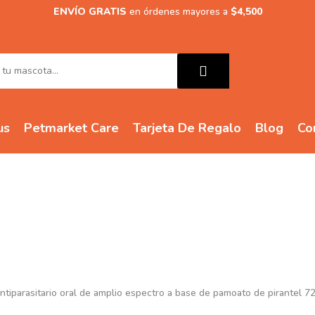
ENVÍO GRATIS
en órdenes mayores a
$4,500
us
Petmarket Care
Tarjeta De Regalo
Blog
Co
Starcan
tiparasitario oral de amplio espectro a base de pamoato de pirantel 72