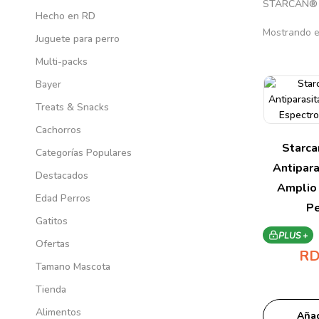
STARCAN
Hecho en RD
Mostrando e
Juguete para perro
Multi-packs
Bayer
Treats & Snacks
Cachorros
Starca
Categorías Populares
Antipara
Destacados
Amplio 
Edad Perros
Pe
Gatitos
PLUS +
Ofertas
RD
Tamano Mascota
Tienda
Alimentos
Añad