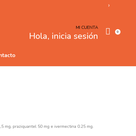
›
MI CUENTA
0
Hola, inicia sesión
ntacto
,5 mg, praziquantel 50 mg e ivermectina 0.25 mg.