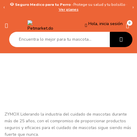
🐶 Seguro Medico para tu Perro ·
Protege su salud y tu bolsillo ·
‹
›
Ver planes
Hola, inicia sesión
0
Zymox
ZYMOX
Liderando la industria del cuidado de mascotas durante
más de 25 años, con el compromiso de proporcionar productos
seguros y eficaces para el cuidado de mascotas sigue siendo más
fuerte que nunca.