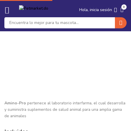
🐶 Seguro Medico para tu Perro ·
Protege su salud y tu bolsillo ·
‹
›
0
Ver planes
Hola, inicia sesión
Amino-Pro
Amino-Pro
pertenece al laboratorio interfarma, el cual desarrolla
y suministra suplementos de salud animal para una amplia gama
de animales