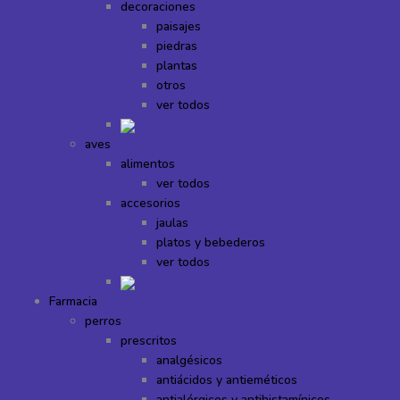
decoraciones
paisajes
piedras
plantas
otros
ver todos
aves
alimentos
ver todos
accesorios
jaulas
platos y bebederos
ver todos
Farmacia
perros
prescritos
analgésicos
antiácidos y antieméticos
antialérgicos y antihistamínicos