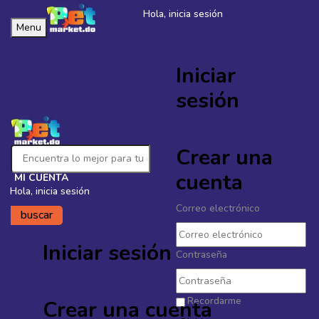
🐶 Seguro Medico para tu Perro ·
Protege su salud y tu bolsillo ·
Hola, inicia sesión
‹
›
Ver planes
Menu
Iniciar
Petmarket.do
sesión
Crear una
cuenta
MI CUENTA
Hola, inicia sesión
Correo electrónico
buscar
Iniciar sesión
Contraseña
Recordarme
Crear una cuenta