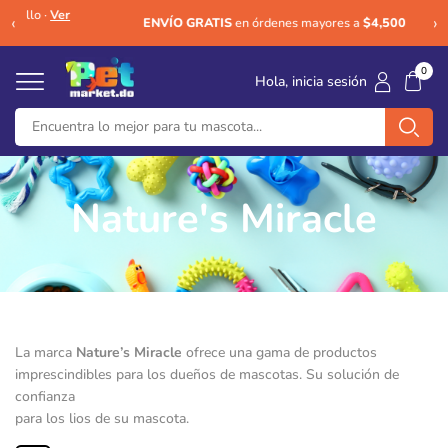
Ver
An
‹
›
ENVÍO GRATIS
en órdenes mayores a
$4,500
0
Hola, inicia sesión
Nature's Miracle
La marca
Nature’s Miracle
ofrece una gama de productos
imprescindibles para los dueños de mascotas. Su solución de
confianza
para los lios de su mascota.