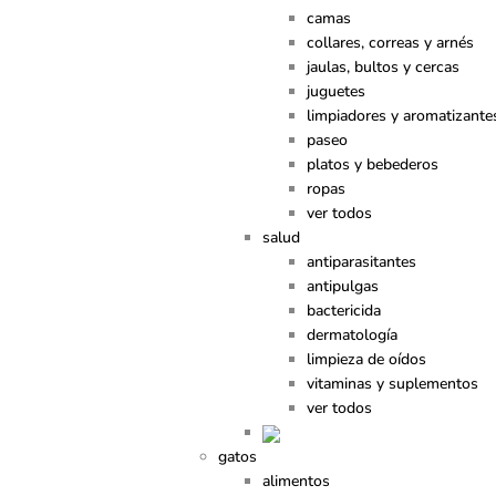
camas
collares, correas y arnés
jaulas, bultos y cercas
juguetes
limpiadores y aromatizante
paseo
platos y bebederos
ropas
ver todos
salud
antiparasitantes
antipulgas
bactericida
dermatología
limpieza de oídos
vitaminas y suplementos
ver todos
gatos
alimentos