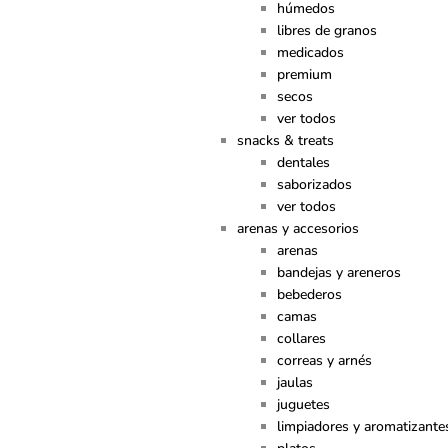
húmedos
libres de granos
medicados
premium
secos
ver todos
snacks & treats
dentales
saborizados
ver todos
arenas y accesorios
arenas
bandejas y areneros
bebederos
camas
collares
correas y arnés
jaulas
juguetes
limpiadores y aromatizante