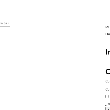
MI
Hol
I
C
Co
Co
¿O