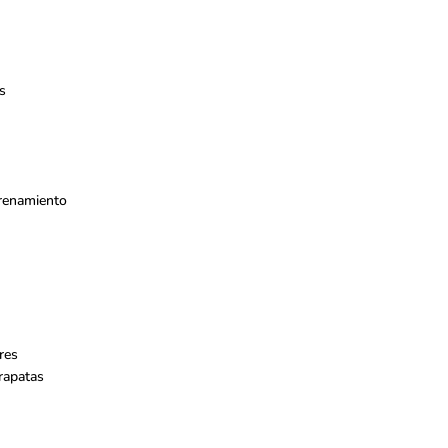
s
trenamiento
res
rapatas