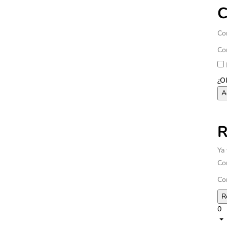
C
Co
Co
¿O
R
Ya
Co
Co
0