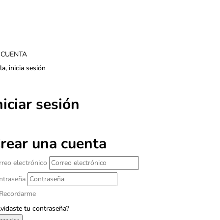
 CUENTA
a, inicia sesión
niciar sesión
rear una cuenta
rreo electrónico
ntraseña
Recordarme
lvidaste tu contraseña?