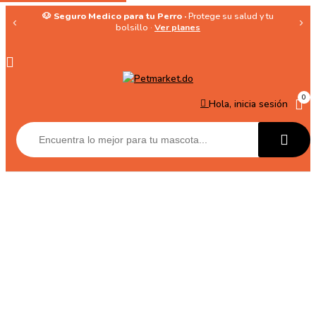
🐶 Seguro Medico para tu Perro ·
Protege su salud y tu
‹
›
bolsillo ·
Ver planes
0
Hola, inicia sesión
Calier