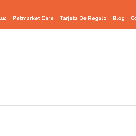
lus
Petmarket Care
Tarjeta De Regalo
Blog
C
Clean Go Pet