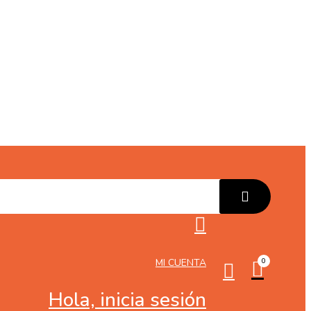
MI CUENTA
0
Hola, inicia sesión