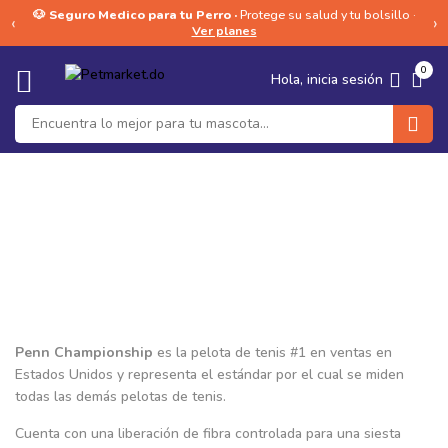
🐶 Seguro Medico para tu Perro ·
Protege su salud y tu bolsillo ·
‹
›
Ver planes
0
Hola, inicia sesión
Penn championship
Penn Championship
es la pelota de tenis #1 en ventas en
Estados Unidos y representa el estándar por el cual se miden
todas las demás pelotas de tenis.
Cuenta con una liberación de fibra controlada para una siesta