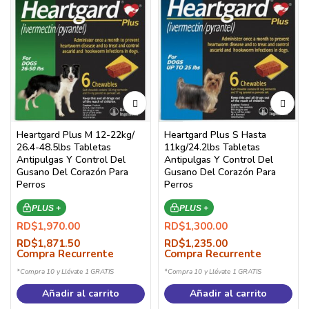
Heartgard Plus M 12-22kg/
Heartgard Plus S Hasta
26.4-48.5lbs Tabletas
11kg/24.2lbs Tabletas
Antipulgas Y Control Del
Antipulgas Y Control Del
Gusano Del Corazón Para
Gusano Del Corazón Para
Perros
Perros
PLUS +
PLUS +
RD$
1,970.00
RD$
1,300.00
RD$
1,871.50
RD$
1,235.00
Compra Recurrente
Compra Recurrente
*Compra 10 y Llévate 1 GRATIS
*Compra 10 y Llévate 1 GRATIS
Añadir al carrito
Añadir al carrito