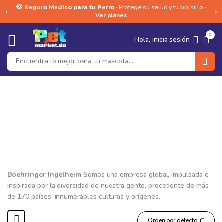
🐶 Seguro Medico para tu Perro ·
Protege su salud y tu bolsillo ·
‹
›
Ver planes
0
Hola, inicia sesión
Boehringer Ingelheim
Boehringer Ingelheim
Somos una empresa global, impulsada e
inspirada por la diversidad de nuestra gente, procedente de más
de 170 países, innumerables culturas y orígenes.
Orden por defecto