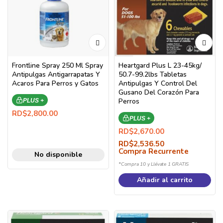
Frontline Spray 250 Ml Spray
Heartgard Plus L 23-45kg/
Antipulgas Antigarrapatas Y
50.7-99.2lbs Tabletas
Acaros Para Perros y Gatos
Antipulgas Y Control Del
Gusano Del Corazón Para
Perros
PLUS +
RD$
2,800.00
PLUS +
RD$
2,670.00
RD$
2,536.50
Compra Recurrente
No disponible
*Compra 10 y Llévate 1 GRATIS
Añadir al carrito