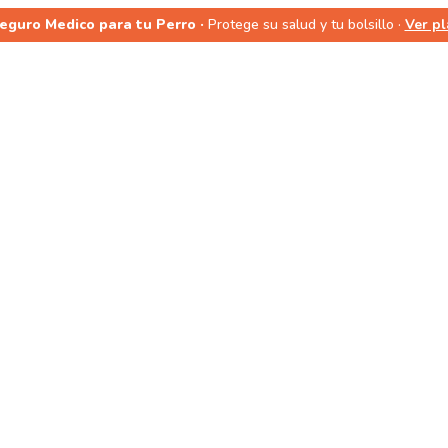
Seguro Medico para tu Perro ·
Protege su salud y tu bolsillo ·
Ver p