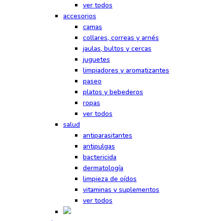
ver todos
accesorios
camas
collares, correas y arnés
jaulas, bultos y cercas
juguetes
limpiadores y aromatizantes
paseo
platos y bebederos
ropas
ver todos
salud
antiparasitantes
antipulgas
bactericida
dermatología
limpieza de oídos
vitaminas y suplementos
ver todos