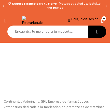
🐶 Seguro Medico para tu Perro ·
Protege su salud y tu bolsillo ·
‹
›
Ver planes
Hola, inicia sesión
0
Continental
Veterinaria
Continental Veterinaria, SRL
Empresa de farmacéuticos
veterinarios dedicada a la fabricación de premezclas de vitaminas