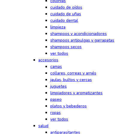
colonias
cuidado de oídos
cuidado de uñas
cuidado dental
limpieza
shampoos y acondicionadores
shampoos antipulgas y garrapatas
shampoos secos
ver todos
accesorios
camas
collares, correas y arnés
jaulas, bultos y cercas
juguetes
limpiadores y aromatizantes
paseo
platos y bebederos
ropas
ver todos
salud
antiparasitantes