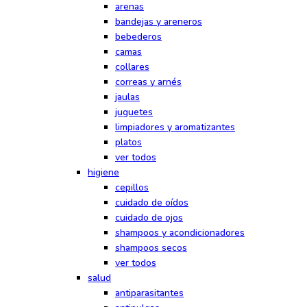
arenas
bandejas y areneros
bebederos
camas
collares
correas y arnés
jaulas
juguetes
limpiadores y aromatizantes
platos
ver todos
higiene
cepillos
cuidado de oídos
cuidado de ojos
shampoos y acondicionadores
shampoos secos
ver todos
salud
antiparasitantes