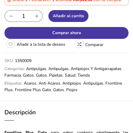
Añadir al carrito
Comprar ahora
Añadir a la lista de deseos
Comparar
SKU:
1350009
Categorías:
Antipulgas
,
Antipulgas, Antipiojos Y Antigarrapatas
,
Farmacia
,
Gatos
,
Gatos
,
Pipetas
,
Salud
,
Tienda
Etiquetas:
Acaros
,
Anti Acaros
,
Antipiojos
,
Antipulgas
,
Frontline
Plus
,
Frontline Plus Gato
,
Gatos
,
Piojos
Descripción
Frontline Plus Gato
para gatos controla rápidamente las