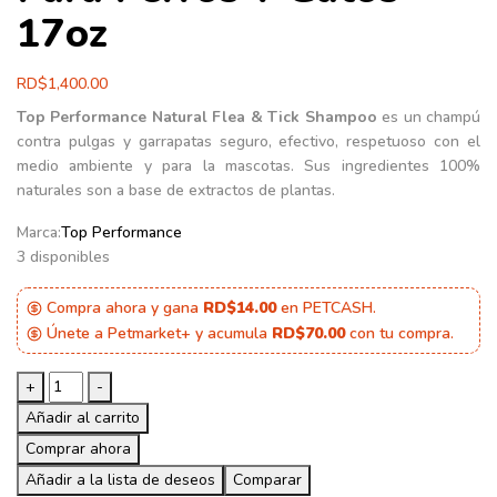
17oz
RD$
1,400.00
Top Performance Natural Flea & Tick Shampoo
es un champú
contra pulgas y garrapatas seguro, efectivo, respetuoso con el
medio ambiente y para la mascotas. Sus ingredientes 100%
naturales son a base de extractos de plantas.
Marca:
Top Performance
3 disponibles
Compra ahora y gana
RD$14.00
en PETCASH.
Únete a Petmarket+ y acumula
RD$70.00
con tu compra.
Top
+
-
Performance
Añadir al carrito
Natural
Comprar ahora
Flea
Añadir a la lista de deseos
&
Comparar