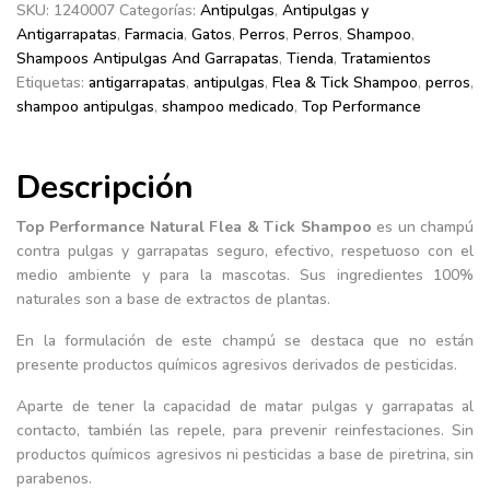
Tick
SKU:
1240007
Categorías:
Antipulgas
,
Antipulgas y
Shampoo
Antigarrapatas
,
Farmacia
,
Gatos
,
Perros
,
Perros
,
Shampoo
,
Antipulgas
Shampoos Antipulgas And Garrapatas
,
Tienda
,
Tratamientos
Para
Etiquetas:
antigarrapatas
,
antipulgas
,
Flea & Tick Shampoo
,
perros
,
Perros
shampoo antipulgas
,
shampoo medicado
,
Top Performance
Y
Gatos
Descripción
17oz
cantidad
Top Performance Natural Flea & Tick Shampoo
es un champú
contra pulgas y garrapatas seguro, efectivo, respetuoso con el
medio ambiente y para la mascotas. Sus ingredientes 100%
naturales son a base de extractos de plantas.
En la formulación de este champú se destaca que no están
presente productos químicos agresivos derivados de pesticidas.
Aparte de tener la capacidad de matar pulgas y garrapatas al
contacto, también las repele, para prevenir reinfestaciones. Sin
productos químicos agresivos ni pesticidas a base de piretrina, sin
parabenos.