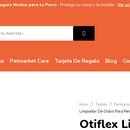
Seguro Medico para tu Perro ·
Protege su salud y tu bolsillo ·
Ver p
us
Petmarket Care
Tarjeta De Regalo
Blog
Co
Inicio
Tienda
Farmacia
Limpiador De Oidos Para Per
Otiflex 