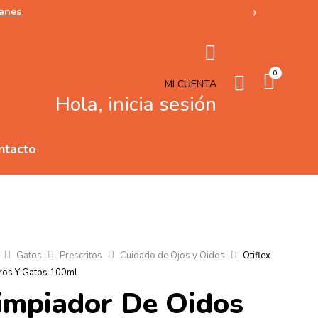
›
lanes
0
MI CUENTA
Hola, inicia sesión
ntacto
Gatos
Prescritos
Cuidado de Ojos y Oidos
Otiflex
ros Y Gatos 100ml
Limpiador De Oidos