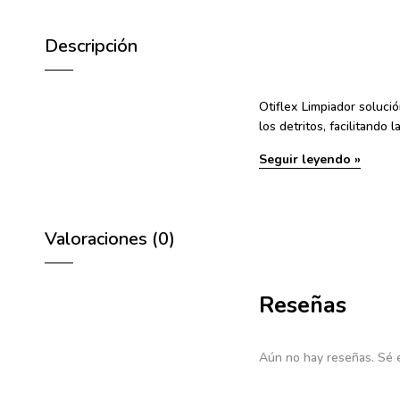
Descripción
Otiflex Limpiador
solució
los detritos, facilitand
Seguir leyendo »
Valoraciones (0)
Reseñas
Aún no hay reseñas. Sé e