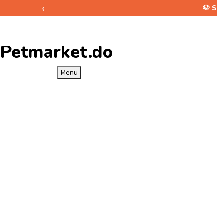
‹
🐶 
Petmarket.do
Menu