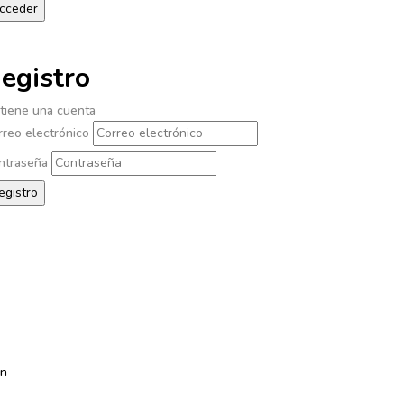
egistro
 tiene una cuenta
rreo electrónico
ntraseña
ón