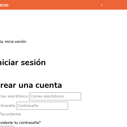
›
lanes
a, inicia sesión
niciar sesión
rear una cuenta
rreo electrónico
ntraseña
Recordarme
lvidaste tu contraseña?