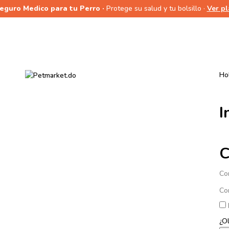
Seguro Medico para tu Perro ·
Protege su salud y tu bolsillo ·
Ver p
Hol
I
C
Co
Co
¿O