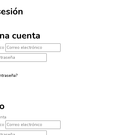
sesión
na cuenta
ico
ntraseña?
o
enta
ico